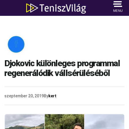
MENU

Djokovic különleges programmal
regenerálódik vállsérüléséből
szeptember 20, 2019
By
kert