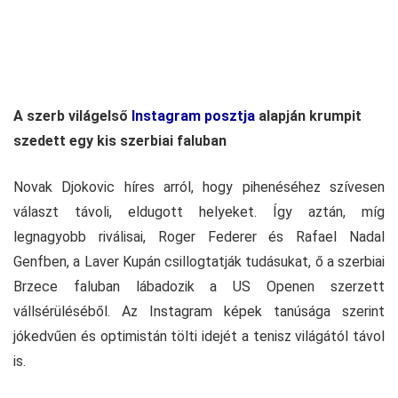
A szerb világelső
Instagram posztja
alapján krumpit
szedett egy kis szerbiai faluban
Novak Djokovic híres arról, hogy pihenéséhez szívesen
választ távoli, eldugott helyeket. Így aztán, míg
legnagyobb riválisai, Roger Federer és Rafael Nadal
Genfben, a Laver Kupán csillogtatják tudásukat, ő a szerbiai
Brzece faluban lábadozik a US Openen szerzett
vállsérüléséből. Az Instagram képek tanúsága szerint
jókedvűen és optimistán tölti idejét a tenisz világától távol
is.