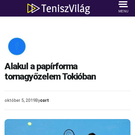
MENU

Alakul a papírforma
tornagyőzelem Tokióban
október 5, 2019
By
cort