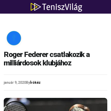

Roger Federer csatlakozik a
milliárdosok klubjához
január 9, 2020
By
Írókéz