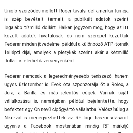
Uniqlo-szerződés mellett Roger tavalyi dél-amerikai turnéja
is szép bevételt termelt, a publikált adatok szerint
legalább tízmillió dollárt. Halkan jegyzem meg, hogy az itt
közölt adatok hivatalosak és nem szerepel közöttük
Federer minden jövedelme, például a különböző ATP-tornák
fellépti díjai, amelyek a pletykák szerint akár a kétmillió
dollárt is elérhetik versenyenként.
Federer nemcsak a legeredményesebb teniszező, hanem
ügyes üzletember is. Évek óta szponzorálja őt a Rolex, a
Jura, a Barilla és más jelentős cégek. Vannak saját
vállalkozásai is, nemrégiben például bejelentette, hogy
befektet egy On nevű cipőgyártó vállalatba. Valószínűleg a
Nike-val is megegyezhettek az RF logo hasznosításáról,
ugyanis a Facebook mostanában mindig RF márkájú