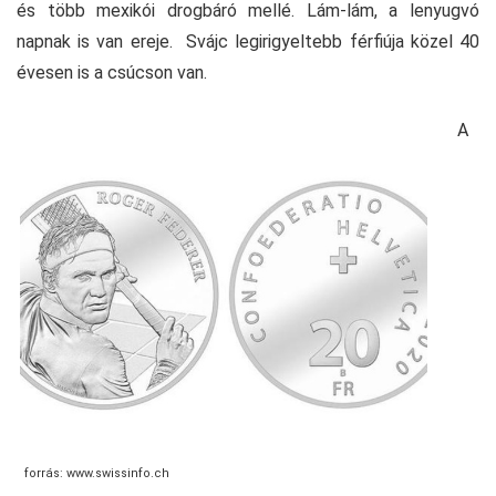
és több mexikói drogbáró mellé. Lám-lám, a lenyugvó
napnak is van ereje. Svájc legirigyeltebb férfiúja közel 40
évesen is a csúcson van.
A
forrás: www.swissinfo.ch