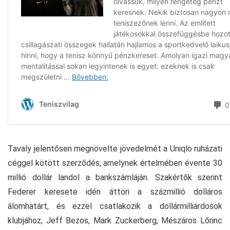
Tavaly jelentősen megnövelte jövedelmét a Uniqlo ruházati
céggel kötött szerződés, amelynek értelmében évente 30
millió dollár landol a bankszámláján. Szakértők szerint
Federer keresete idén áttöri a százmillió dolláros
álomhatárt, és ezzel csatlakozik a dollármilliárdosok
klubjához, Jeff Bezos, Mark Zuckerberg, Mészáros Lőrinc