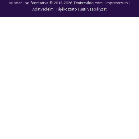
Minden jog fenntartva © 2013-2026
Teniszvilag.com
|
Impresszum
|
Adatvédelmi Tájékoztató
|
Süti Szabályzat