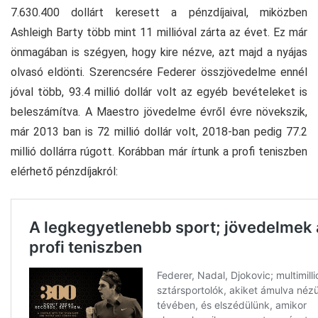
7.630.400 dollárt keresett a pénzdíjaival, miközben
Ashleigh Barty több mint 11 millióval zárta az évet. Ez már
önmagában is szégyen, hogy kire nézve, azt majd a nyájas
olvasó eldönti. Szerencsére Federer összjövedelme ennél
jóval több, 93.4 millió dollár volt az egyéb bevételeket is
beleszámítva. A Maestro jövedelme évről évre növekszik,
már 2013 ban is 72 millió dollár volt, 2018-ban pedig 77.2
millió dollárra rúgott. Korábban már írtunk a profi teniszben
elérhető pénzdíjakról: