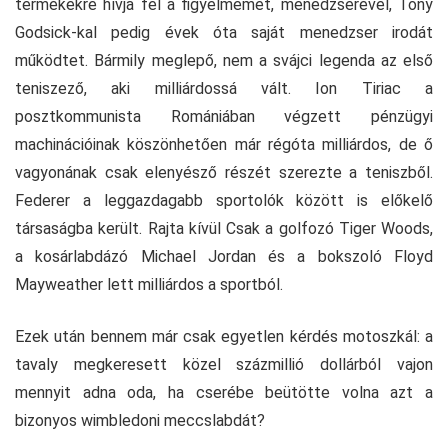
termékekre hívja fel a figyelmemet, menedzserével, Tony
Godsick-kal pedig évek óta saját menedzser irodát
működtet. Bármily meglepő, nem a svájci legenda az első
teniszező, aki milliárdossá vált. Ion Tiriac a
posztkommunista Romániában végzett pénzügyi
machinációinak köszönhetően már régóta milliárdos, de ő
vagyonának csak elenyésző részét szerezte a teniszből.
Federer a leggazdagabb sportolók között is előkelő
társaságba került. Rajta kívül Csak a golfozó Tiger Woods,
a kosárlabdázó Michael Jordan és a bokszoló Floyd
Mayweather lett milliárdos a sportból.
Ezek után bennem már csak egyetlen kérdés motoszkál: a
tavaly megkeresett közel százmillió dollárból vajon
mennyit adna oda, ha cserébe beütötte volna azt a
bizonyos wimbledoni meccslabdát?