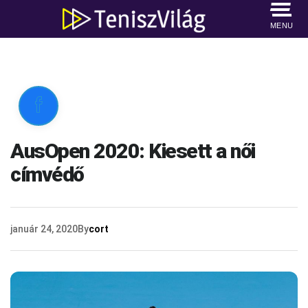
MENU

AusOpen 2020: Kiesett a női
címvédő
január 24, 2020
By
cort