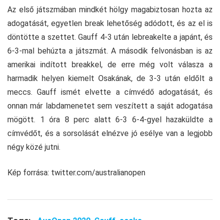
Az első játszmában mindkét hölgy magabiztosan hozta az
adogatását, egyetlen break lehetőség adódott, és az el is
döntötte a szettet. Gauff 4-3 után lebreakelte a japánt, és
6-3-mal behúzta a játszmát. A második felvonásban is az
amerikai indított breakkel, de erre még volt válasza a
harmadik helyen kiemelt Osakának, de 3-3 után eldőlt a
meccs. Gauff ismét elvette a címvédő adogatását, és
onnan már labdamenetet sem veszített a saját adogatása
mögött. 1 óra 8 perc alatt 6-3 6-4-gyel hazaküldte a
címvédőt, és a sorsolását elnézve jó esélye van a legjobb
négy közé jutni.
Kép forrása: twitter.com/australianopen