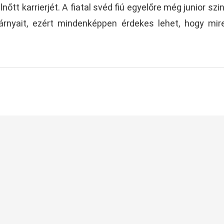
nőtt karrierjét. A fiatal svéd fiú egyelőre még junior szin
rnyait, ezért mindenképpen érdekes lehet, hogy mir