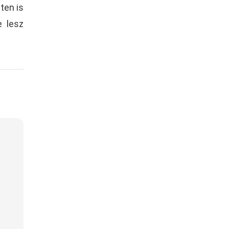
ten is
e lesz