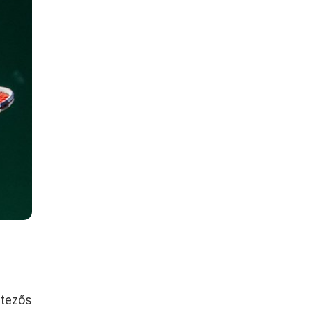
jtezős