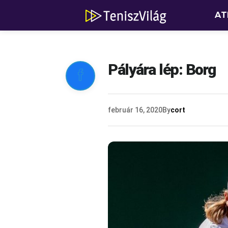
AT
Pályára lép: Borg

február 16, 2020
By
cort