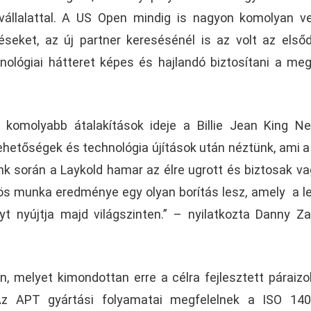
állalattal. A US Open mindig is nagyon komolyan v
éseket, az új partner keresésénél is az volt az első
ológiai hátteret képes és hajlandó biztosítani a meg
a komolyabb átalakítások ideje a Billie Jean King N
ehetőségek és technológia újítások után néztünk, ami a
eink során a Laykold hamar az élre ugrott és biztosak v
zös munka eredménye egy olyan borítás lesz, amely a l
yt nyújtja majd világszinten.” – nyilatkozta Danny Z
n, melyet kimondottan erre a célra fejlesztett páraizo
 Az APT gyártási folyamatai megfelelnek a ISO 140