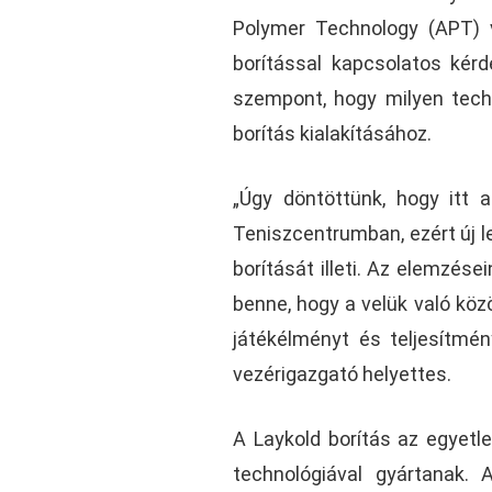
Polymer Technology (APT) v
borítással kapcsolatos kérd
szempont, hogy milyen techn
borítás kialakításához.
„Úgy döntöttünk, hogy itt 
Teniszcentrumban, ezért új l
borítását illeti. Az elemzés
benne, hogy a velük való kö
játékélményt és teljesítmén
vezérigazgató helyettes.
A Laykold borítás az egyetle
technológiával gyártanak.