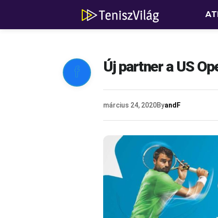
AT
Új partner a US Ope

március 24, 2020
By
andF