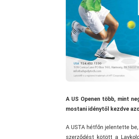
A US Openen több, mint ne
mostani idénytől kezdve az
A USTA hétfőn jelentette be,
szerződést kötött a Laykol