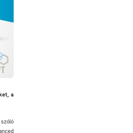
ket, a
 szóló
vanced