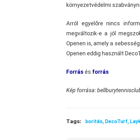
környezetvédelmi szabványna
Arról egyelőre nincs infor
megváltozik-e a jól megszok
Openen is, amely a sebessége
Openen eddig használt DecoT
Forrás
és
forrás
Kép forrása: bellburytenniscl
Tags:
borítás,
DecoTurf,
Lay