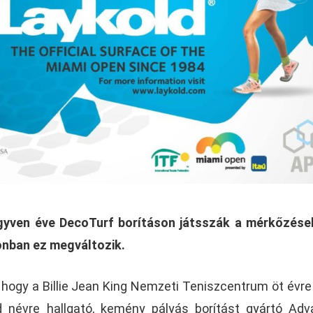
gyven éve DecoTurf borításon játsszák a mérkőzése
onban ez megváltozik.
 hogy a Billie Jean King Nemzeti Teniszcentrum öt évre
d névre hallgató, kemény pályás borítást gyártó Ad