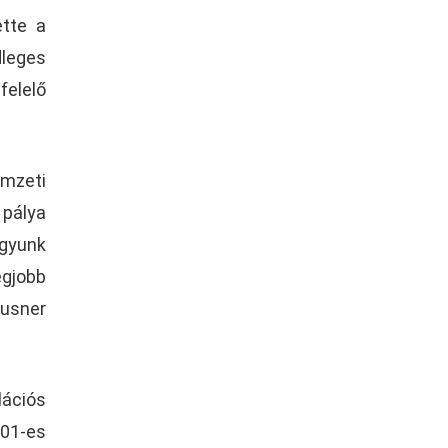
ette a
dleges
felelő
emzeti
 pálya
agyunk
egjobb
ausner
lációs
01-es