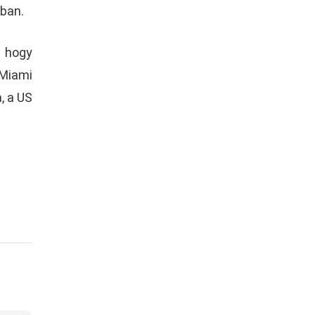
ában.
y hogy
 Miami
, a US