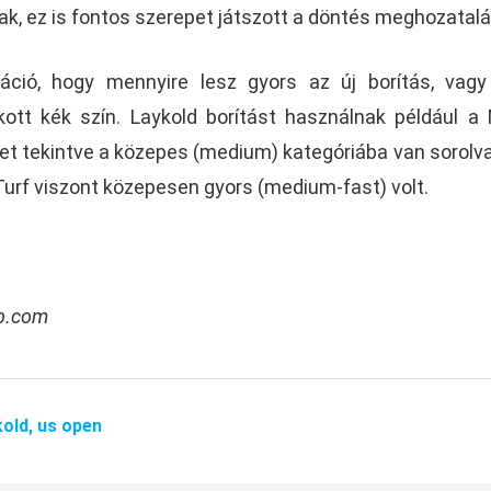
k, ez is fontos szerepet játszott a döntés meghozatal
máció, hogy mennyire lesz gyors az új borítás, vag
ott kék szín. Laykold borítást használnak például a
t tekintve a közepes (medium) kategóriába van sorolva
urf viszont közepesen gyors (medium-fast) volt.
ub.com
kold,
us open