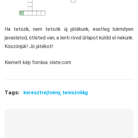
Ha tetszik, nem tetszik új játékunk, esetleg bármilyen
javaslatod, ötleted van, a lenti rövid űrlapot küldd el nekünk.
Köszönjük! Jó játékot!
Kiemelt kép forrása: slate.com
Tags:
keresztrejtvény,
teniszvilág