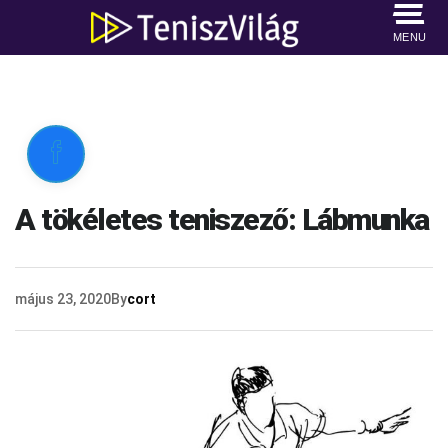
MENU

A tökéletes teniszező: Lábmunka
május 23, 2020
By
cort