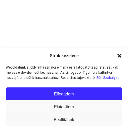
Sütik kezelése
Weboldalunk a jobb felhasználói élmény és a látogatottsági statisztikák
mérése érdekében sütiket használ. Az „Elfogadom” gombra kattintva
hozzájárul a sütik használatához. Részletes tájékoztató:
Süti Szabályzat
Elfogadom
Elutasítom
Beállítások
Minden jog fenntartva © 2013-2026
Teniszvilag.com
|
Impresszum
|
Adatvédelmi Tájékoztató
|
Süti Szabályzat