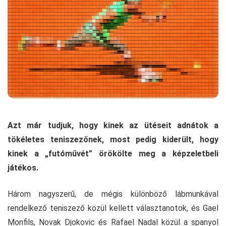
Azt már tudjuk, hogy kinek az ütéseit adnátok a
tökéletes teniszezőnek, most pedig kiderült, hogy
kinek a „futóművét” örökölte meg a képzeletbeli
játékos.
Három nagyszerű, de mégis különböző lábmunkával
rendelkező teniszező közül kellett választanotok, és Gael
Monfils, Novak Djokovic és Rafael Nadal közül a spanyol