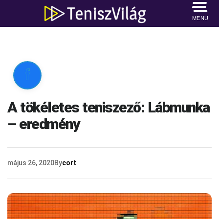
MENU

A tökéletes teniszező: Lábmunka
– eredmény
május 26, 2020
By
cort