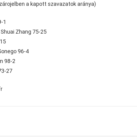
zárojelben a kapott szavazatok aránya)
9-1
 Shuai Zhang 75-25
-15
Sonego 96-4
n 98-2
 73-27
r