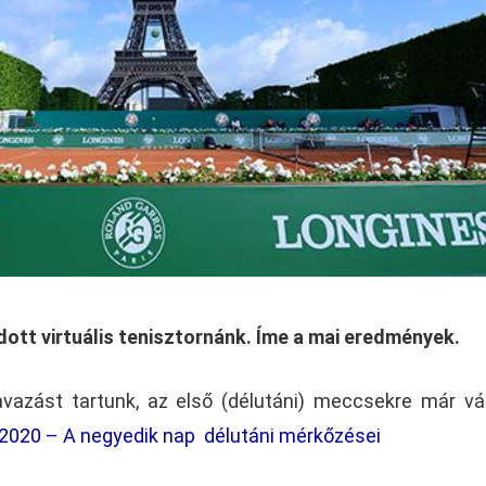
ott virtuális tenisztornánk. Íme a mai eredmények.
vazást tartunk, az első (délutáni) meccsekre már vá
G 2020 – A negyedik nap délutáni mérkőzései