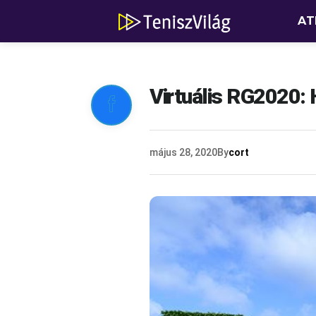
AT
Virtuális RG2020:

május 28, 2020
By
cort