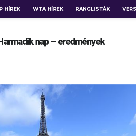
P HÍREK
WTA HÍREK
RANGLISTÁK
VER
 Harmadik nap – eredmények