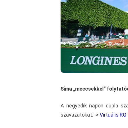
Sima „meccsekkel” folytatód
A negyedik napon dupla sza
szavazatokat. ->
Virtuális R