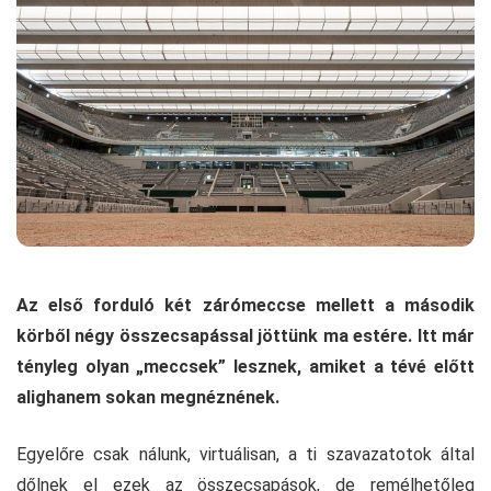
Az első forduló két zárómeccse mellett a második
körből négy összecsapással jöttünk ma estére. Itt már
tényleg olyan „meccsek” lesznek, amiket a tévé előtt
alighanem sokan megnéznének.
Egyelőre csak nálunk, virtuálisan, a ti szavazatotok által
dőlnek el ezek az összecsapások, de remélhetőleg