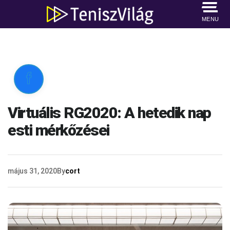
MENU

Virtuális RG2020: A hetedik nap
esti mérkőzései
május 31, 2020
By
cort