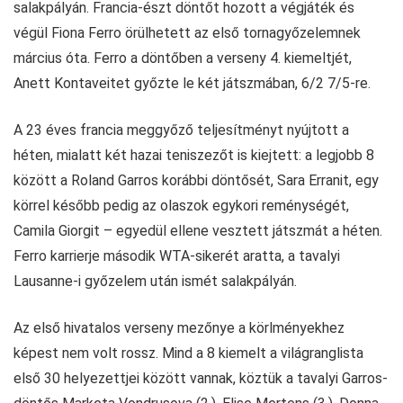
salakpályán. Francia-észt döntőt hozott a végjáték és
végül Fiona Ferro örülhetett az első tornagyőzelemnek
március óta. Ferro a döntőben a verseny 4. kiemeltjét,
Anett Kontaveitet győzte le két játszmában, 6/2 7/5-re.
A 23 éves francia meggyőző teljesítményt nyújtott a
héten, mialatt két hazai teniszezőt is kiejtett: a legjobb 8
között a Roland Garros korábbi döntősét, Sara Erranit, egy
körrel később pedig az olaszok egykori reménységét,
Camila Giorgit – egyedül ellene vesztett játszmát a héten.
Ferro karrierje második WTA-sikerét aratta, a tavalyi
Lausanne-i győzelem után ismét salakpályán.
Az első hivatalos verseny mezőnye a körlményekhez
képest nem volt rossz. Mind a 8 kiemelt a világranglista
első 30 helyezettjei között vannak, köztük a tavalyi Garros-