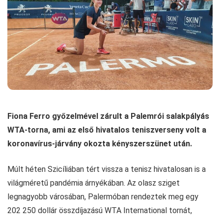
Fiona Ferro győzelmével zárult a Palemrói salakpályás
WTA-torna, ami az első hivatalos teniszverseny volt a
koronavírus-járvány okozta kényszerszünet után.
Múlt héten Szicíliában tért vissza a tenisz hivatalosan is a
világméretű pandémia árnyékában. Az olasz sziget
legnagyobb városában, Palermóban rendeztek meg egy
202 250 dollár összdíjazású WTA International tornát,