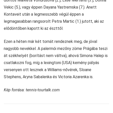
döntős Marketa Vondrusova (2.), Elise Mertens (3.), Donna
Vekic (5.), vagy éppen Dayana Yastremska (7.). Anett
Kontaveit után a legmesszebb végül éppen a
legmagasabban rangsorolt Petra Martic (1.) jutott, aki az
elődöntőben kapott ki az észttől.
Ezen a héten már két tornát rendeznek meg, de jóval
nagyobb nevekkel. A palermói mezőny zöme Prágába teszi
át székhelyét (borítást nem váltva), ahová Simona Halep is
csatlakozni fog, míg a lexingtoni (USA) kemény pályás
versenyen ott lesznek a Williams-nővérek, Sloane
Stephens, Aryna Sabalenka és Victoria Azarenka is.
Kép forrása: tennis-tourtalk.com