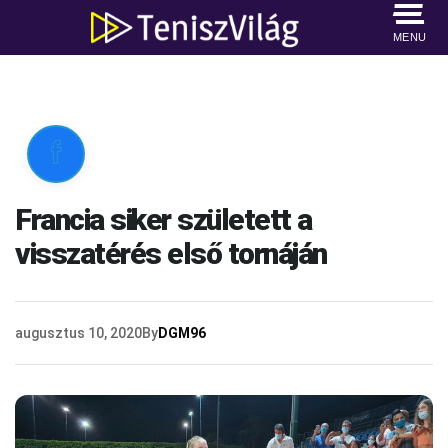
MENU

Francia siker született a
visszatérés első tornáján
augusztus 10, 2020
By
DGM96