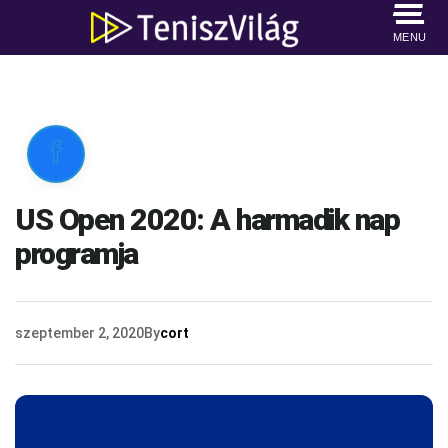
MENU

US Open 2020: A harmadik nap
programja
szeptember 2, 2020
By
cort