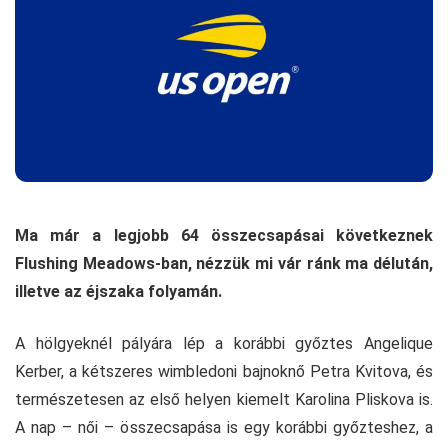
Ma már a legjobb 64 összecsapásai következnek
Flushing Meadows-ban, nézzük mi vár ránk ma délután,
illetve az éjszaka folyamán.
A hölgyeknél pályára lép a korábbi győztes Angelique
Kerber, a kétszeres wimbledoni bajnoknő Petra Kvitova, és
természetesen az első helyen kiemelt Karolina Pliskova is.
A nap – női – összecsapása is egy korábbi győzteshez, a