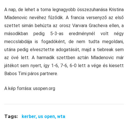
A nap, de lehet a torna legnagyobb összezuhanása Kristina
Mladenovic nevéhez fűződik. A francia versenyző az első
szettet simán behúzta az orosz Varvara Gracheva ellen, a
másodikban pedig 5-3-as eredménynél volt négy
meccslabdája is fogadóként, de nem tudta megoldani,
utána pedig elvesztette adogatását, majd a tiebreak sem
az övé lett. A harmadik szettben aztán Mladenovic már
játékot sem nyert, így 1-6, 7-6, 6-0 lett a vége és kiesett
Babos Timi páros partnere.
A kép forrása: usopen.org
Tags:
kerber,
us open,
wta