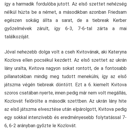
így a harmadik fordulóba jutott. Az első szettet nehézség
nélkül húzta be a német, a másodikban azonban Friedsam
egészen sokáig állta a sarat, de a tiebreak Kerber
győzelmévek zárult, így 6-3, 7-6-tal zárta a mai
találkozóját.
Jóval nehezebb dolga volt a cseh Kvitovának, aki Kateryna
Kozlova ellen pocsékul kezdett. Az első szettet az ukrán
lány uralta, Kvitova nagyon sokat rontott, de a fontosabb
pillanatokban mindig meg tudott menekülni, így az első
játszma végén tiebreak döntött. Ezt a 6. kiemelt Kvitova
szoros csatában nyerte, innen pedig már nem volt megállás,
Kozlovát felőrölte a második szettben. Az ukrán lány hite
az első játszma elvesztése után elpárolgott, Kvitova pedig
egy sokkal intenzívebb és eredményesebb folytatással 7-
6, 6-2 arányban győzte le Kozlovát.