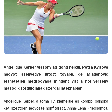
Angelique Kerber viszonylag gond nélkül, Petra Kvitova
nagyot szenvedve jutott tovább, de Mladenovic
érthetetlen megrogyása mindent vitt a női verseny
második fordulójának szerdai játéknapján.
Angelique Kerber, a torna 17. kiemeltje és korábbi bajnoka
két szettben legyőzte honfitársát, Anna-Lena Friedsamot,