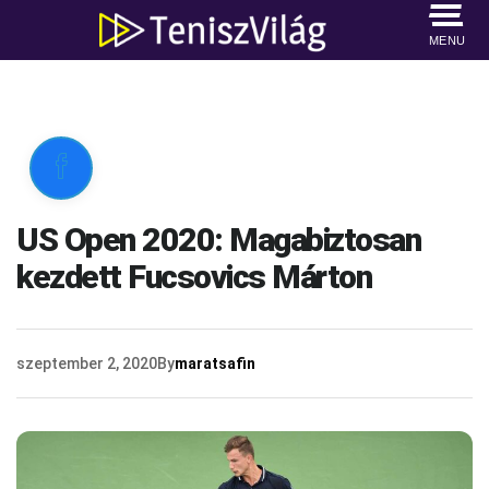
MENU

US Open 2020: Magabiztosan
kezdett Fucsovics Márton
szeptember 2, 2020
By
maratsafin