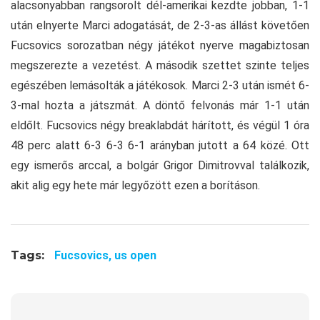
alacsonyabban rangsorolt dél-amerikai kezdte jobban, 1-1
után elnyerte Marci adogatását, de 2-3-as állást követően
Fucsovics sorozatban négy játékot nyerve magabiztosan
megszerezte a vezetést. A második szettet szinte teljes
egészében lemásolták a játékosok. Marci 2-3 után ismét 6-
3-mal hozta a játszmát. A döntő felvonás már 1-1 után
eldőlt. Fucsovics négy breaklabdát hárított, és végül 1 óra
48 perc alatt 6-3 6-3 6-1 arányban jutott a 64 közé. Ott
egy ismerős arccal, a bolgár Grigor Dimitrovval találkozik,
akit alig egy hete már legyőzött ezen a borításon.
Tags:
Fucsovics,
us open