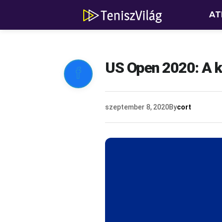
AT
US Open 2020: A ki

szeptember 8, 2020
By
cort