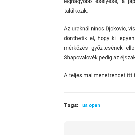
legnagyobb esélyese, a ja
találkozik.
Az uraknál nincs Djokovic, v
dönthetik el, hogy ki legy
mérkőzés győztesének elle
Shapovalovék pedig az éjszak
A teljes mai menetrendet itt t
Tags:
us open