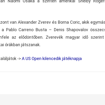
pán Naomi Osaka a szintén amerikai Shelby Rogers
iszont van Alexander Zverev és Borna Coric, akik egymás
en a Pablo Carreno Busta – Denis Shapovalov össze
nfele az elődöntőben. Zverevék magyar idő szerint
ai órákban játszanak.
aláljátok ->
A US Open kilencedik játéknapja