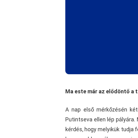
Ma este már az elődöntő a t
A nap első mérkőzésén két h
Putintseva ellen lép pályára.
kérdés, hogy melyikük tudja 