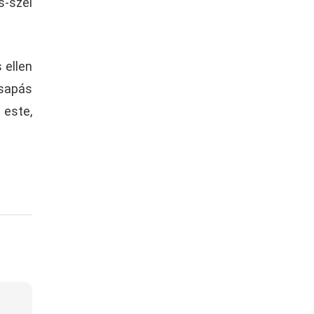
-szel
 ellen
csapás
 este,