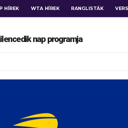
P HÍREK
WTA HÍREK
RANGLISTÁK
VER
lencedik nap programja