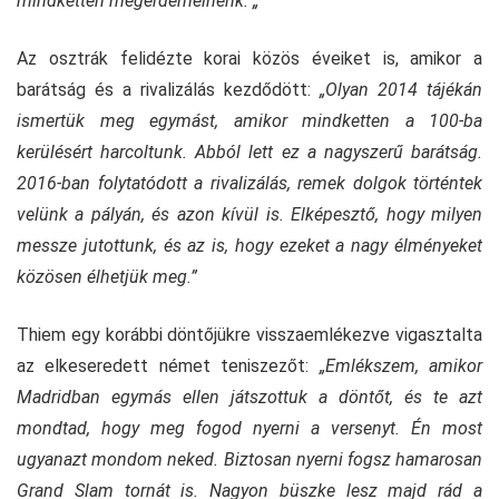
mindketten megérdemelnénk. „
Az osztrák felidézte korai közös éveiket is, amikor a
barátság és a rivalizálás kezdődött:
„Olyan 2014 tájékán
ismertük meg egymást, amikor mindketten a 100-ba
kerülésért harcoltunk. Abból lett ez a nagyszerű barátság.
2016-ban folytatódott a rivalizálás, remek dolgok történtek
velünk a pályán, és azon kívül is. Elképesztő, hogy milyen
messze jutottunk, és az is, hogy ezeket a nagy élményeket
közösen élhetjük meg.”
Thiem egy korábbi döntőjükre visszaemlékezve vigasztalta
az elkeseredett német teniszezőt:
„Emlékszem, amikor
Madridban egymás ellen játszottuk a döntőt, és te azt
mondtad, hogy meg fogod nyerni a versenyt. Én most
ugyanazt mondom neked. Biztosan nyerni fogsz hamarosan
Grand Slam tornát is. Nagyon büszke lesz majd rád a