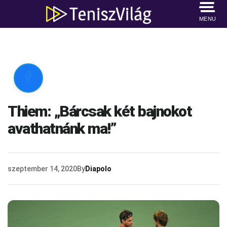
MENU

Thiem: „Bárcsak két bajnokot
avathatnánk ma!”
szeptember 14, 2020
By
Diapolo