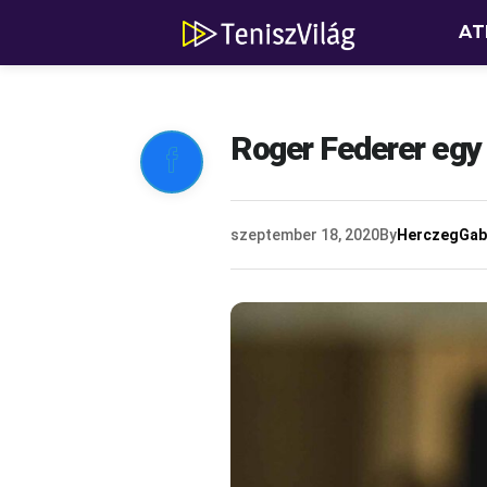
AT
Roger Federer egy 

szeptember 18, 2020
By
HerczegGab