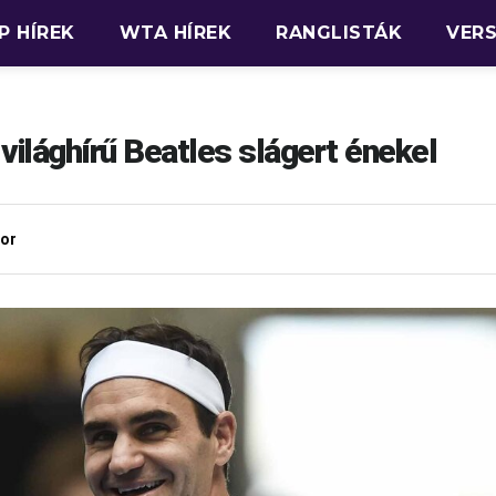
P HÍREK
WTA HÍREK
RANGLISTÁK
VER
világhírű Beatles slágert énekel
or