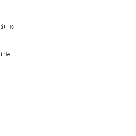
át is
itle