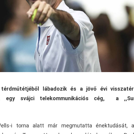
 térdműtétjéből lábadozik és a jövő évi visszatér
ta egy svájci telekommunikációs cég, a ,,Sun
ells-i torna alatt már megmutatta énektudását, a