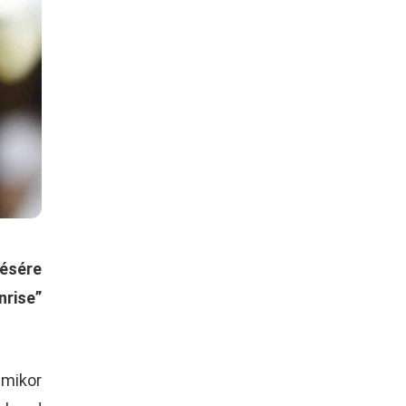
ésére
rise”
mikor