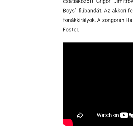
csatlakozott Grigor Dimitr
Boys” fiúbandát. Az akkori fe
fonákkirályok. A zongorán Ha
Foster.