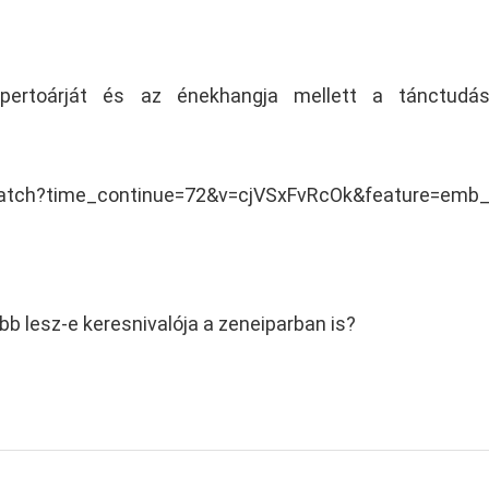
epertoárját és az énekhangja mellett a tánctudás
atch?time_continue=72&v=cjVSxFvRcOk&feature=emb_t
b lesz-e keresnivalója a zeneiparban is?