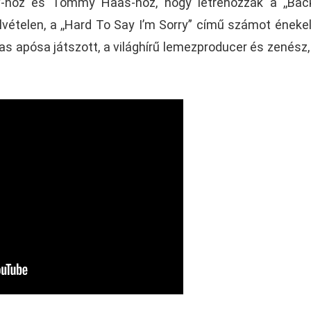
ov-hoz és Tommy Haas-hoz, hogy létrehozzák a ,,Ba
lvételen, a ,,Hard To Say I’m Sorry” című számot énekel
as apósa játszott, a világhírű lemezproducer és zenész,