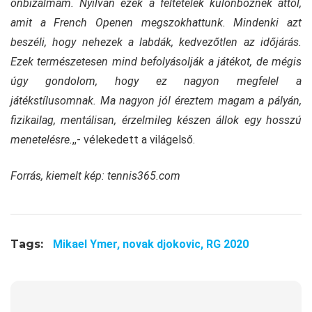
önbizalmam. Nyilván ezek a feltételek különböznek attól,
amit a French Openen megszokhattunk. Mindenki azt
beszéli, hogy nehezek a labdák, kedvezőtlen az időjárás.
Ezek természetesen mind befolyásolják a játékot, de mégis
úgy gondolom, hogy ez nagyon megfelel a
játékstílusomnak. Ma nagyon jól éreztem magam a pályán,
fizikailag, mentálisan, érzelmileg készen állok egy hosszú
menetelésre.
,,- vélekedett a világelső.
Forrás, kiemelt kép: tennis365.com
Tags:
Mikael Ymer,
novak djokovic,
RG 2020