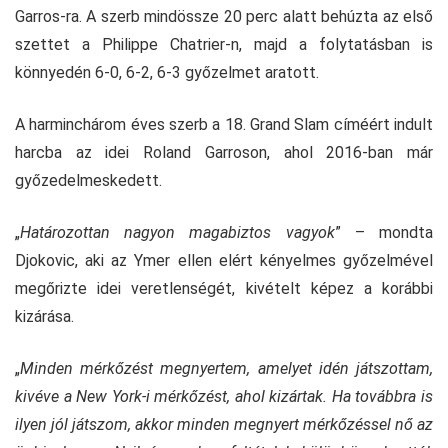
Garros-ra. A szerb mindössze 20 perc alatt behúzta az első
szettet a Philippe Chatrier-n, majd a folytatásban is
könnyedén 6-0, 6-2, 6-3 győzelmet aratott.
A harminchárom éves szerb a 18. Grand Slam címéért indult
harcba az idei Roland Garroson, ahol 2016-ban már
győzedelmeskedett.
„
Határozottan nagyon magabiztos vagyok
” – mondta
Djokovic, aki az Ymer ellen elért kényelmes győzelmével
megőrizte idei veretlenségét, kivételt képez a korábbi
kizárása.
„
Minden mérkőzést megnyertem, amelyet idén játszottam,
kivéve a New York-i mérkőzést, ahol kizártak. Ha továbbra is
ilyen jól játszom, akkor minden megnyert mérkőzéssel nő az