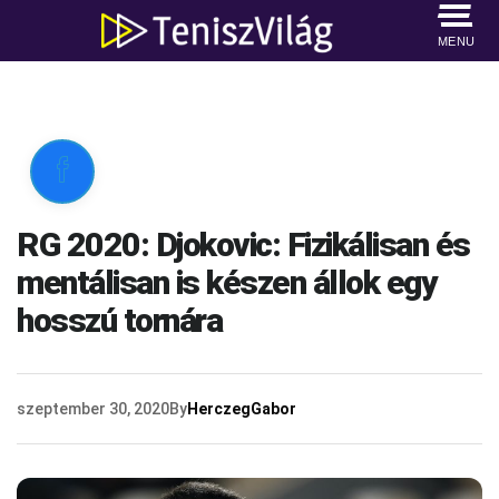
MENU

RG 2020: Djokovic: Fizikálisan és
mentálisan is készen állok egy
hosszú tornára
szeptember 30, 2020
By
HerczegGabor