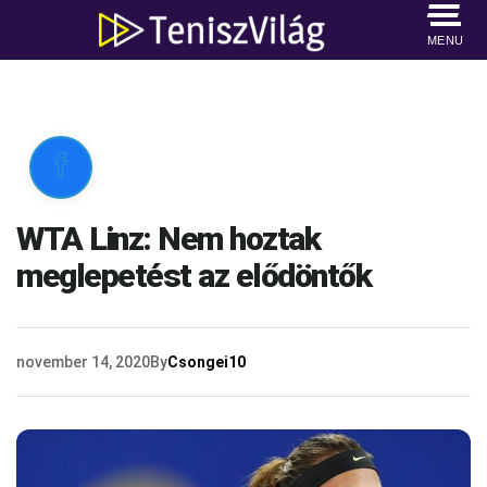
MENU

WTA Linz: Nem hoztak
meglepetést az elődöntők
november 14, 2020
By
Csongei10