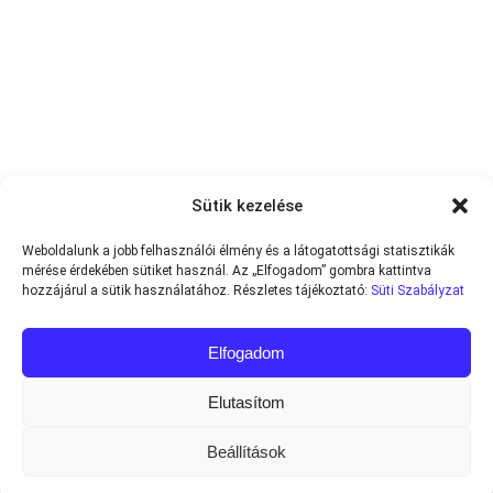
Sütik kezelése
Weboldalunk a jobb felhasználói élmény és a látogatottsági statisztikák
mérése érdekében sütiket használ. Az „Elfogadom” gombra kattintva
hozzájárul a sütik használatához. Részletes tájékoztató:
Süti Szabályzat
Elfogadom
Elutasítom
Beállítások
Minden jog fenntartva © 2013-2026
Teniszvilag.com
|
Impresszum
|
Adatvédelmi Tájékoztató
|
Süti Szabályzat