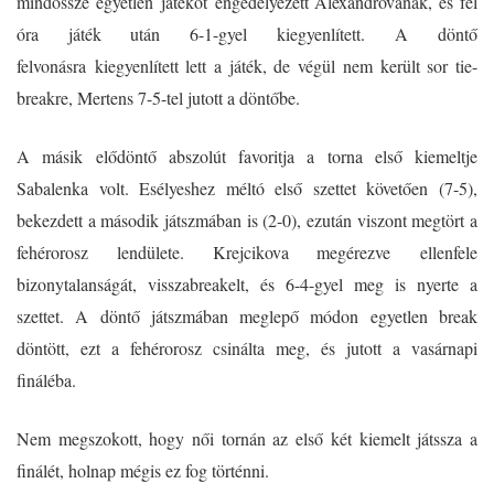
mindössze egyetlen játékot engedélyezett Alexandrovának, és fél
óra játék után 6-1-gyel kiegyenlített. A döntő
felvonásra kiegyenlített lett a játék, de végül nem került sor tie-
breakre, Mertens 7-5-tel jutott a döntőbe.
A másik elődöntő abszolút favoritja a torna első kiemeltje
Sabalenka volt. Esélyeshez méltó első szettet követően (7-5),
bekezdett a második játszmában is (2-0), ezután viszont megtört a
fehérorosz lendülete. Krejcikova megérezve ellenfele
bizonytalanságát, visszabreakelt, és 6-4-gyel meg is nyerte a
szettet. A döntő játszmában meglepő módon egyetlen break
döntött, ezt a fehérorosz csinálta meg, és jutott a vasárnapi
fináléba.
Nem megszokott, hogy női tornán az első két kiemelt játssza a
finálét, holnap mégis ez fog történni.