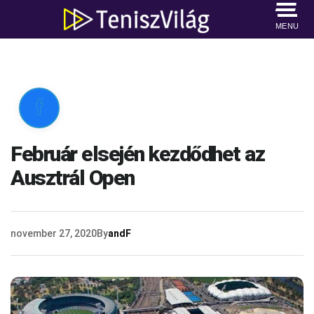
MENU

Február elsején kezdődhet az
Ausztrál Open
november 27, 2020
By
andF