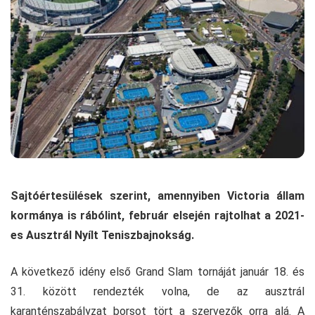
Sajtóértesülések szerint, amennyiben Victoria állam
kormánya is rábólint, február elsején rajtolhat a 2021-
es Ausztrál Nyílt Teniszbajnokság.
A következő idény első Grand Slam tornáját január 18. és
31. között rendezték volna, de az ausztrál
karanténszabályzat borsot tört a szervezők orra alá. A