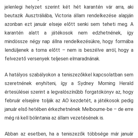
jelenlegi helyzet szerint két hét karantén vár arra, aki
beutazik Ausztráliába, Victoria állam rendelkezése alapján
azonban ezt január elseje előtt senki sem teheti meg. A
karantén alatt a játékosok nem edzhetnének, így
mindössze négy nap állna rendelkezésükre, hogy formába
lendüljenek a torna előtt – nem is beszélve arról, hogy a
felvezető versenyek teljesen elmaradnának.
A hatályos szabályokon a teniszezőkkel kapcsolatban sem
szeretnének enyhíteni, így a Sydney Morning Herald
értesülései szerint a legvalószínűbb forgatókönyv az, hogy
február elsejére tolják az AO kezdetét, a játékosok pedig
január első hetében érkezhetnének Melbourne-be – de erre
még rá kell bólintania az állam vezetésének is.
Abban az esetben, ha a teniszezők többsége már január