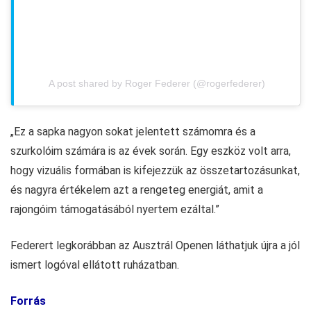
A post shared by Roger Federer (@rogerfederer)
„Ez a sapka nagyon sokat jelentett számomra és a
szurkolóim számára is az évek során. Egy eszköz volt arra,
hogy vizuális formában is kifejezzük az összetartozásunkat,
és nagyra értékelem azt a rengeteg energiát, amit a
rajongóim támogatásából nyertem ezáltal.”
Federert legkorábban az Ausztrál Openen láthatjuk újra a jól
ismert logóval ellátott ruházatban.
Forrás