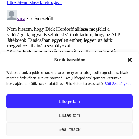
Sütik kezelése
Weboldalunk a jobb felhasználói élmény és a látogatottsági statisztikák
mérése érdekében sütiket használ. Az „Elfogadom” gombra kattintva
hozzájárul a sütik használatához. Részletes tájékoztató:
Süti Szabályzat
Elfogadom
Elutasítom
Beállítások
Minden jog fenntartva © 2013-2026
Teniszvilag.com
|
Impresszum
|
Adatvédelmi Tájékoztató
|
Süti Szabályzat