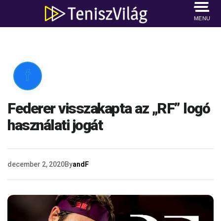
MENU

Federer visszakapta az „RF” logó
használati jogát
december 2, 2020
By
andF