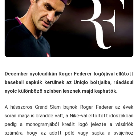
December nyolcadikán Roger Federer logójával ellátott
baseball sapkák kerülnek az Uniqlo boltjaiba, ráadásul
nyolc különböző színben lesznek majd kaphatók.
A hússzoros Grand Slam bajnok Roger Federer az évek
során maga is branddé vált, a Nike-val eltöltött időszakban
pedig a monogramjából kreált logó jelezte a vásárlók
számára, hogy az adott póló vagy sapka a svájcihoz