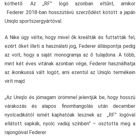
köthető. Az „RF” logó azonban eltűnt, amikor
Federer 2018-ban hosszútávú szerződést kötött a japán
Uniqlo sportszergyártóval.
A Nike úgy vélte, hogy mivel ők kreálták és futtatták fel,
ezért őket illeti a használati jog, Federer álláspontja pedig
az volt, hogy a saját monogramja az ő tulajdona. A több,
mint két éves vitának azonban vége, Federer használhatja
az ikonikussá vált logót, ami ezentúl az Uniqlo termékein
virít majd.
„Az Uniqlo és jómagam örömmel jelentjük be, hogy hosszú
várakozás és alapos finomhangolás után december
nyolcadikától ismét kaphatóak lesznek az „RF” logóval
ellátott sapkák, nyolc vadiúj színben” – osztotta meg a
rajongóival Federer.