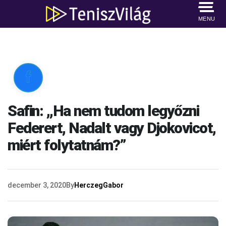
MENU

Safin: ,,Ha nem tudom legyőzni
Federert, Nadalt vagy Djokovicot,
miért folytatnám?”
december 3, 2020
By
HerczegGabor