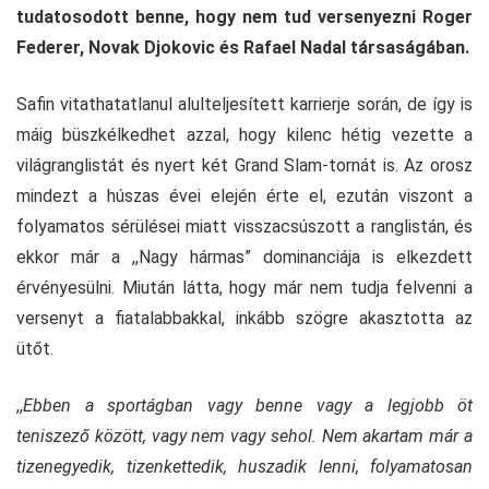
tudatosodott benne, hogy nem tud versenyezni Roger
Federer, Novak Djokovic és Rafael Nadal társaságában.
Safin vitathatatlanul alulteljesített karrierje során, de így is
máig büszkélkedhet azzal, hogy kilenc hétig vezette a
világranglistát és nyert két Grand Slam-tornát is. Az orosz
mindezt a húszas évei elején érte el, ezután viszont a
folyamatos sérülései miatt visszacsúszott a ranglistán, és
ekkor már a ,,Nagy hármas” dominanciája is elkezdett
érvényesülni. Miután látta, hogy már nem tudja felvenni a
versenyt a fiatalabbakkal, inkább szögre akasztotta az
ütőt.
,,
Ebben a sportágban vagy benne vagy a legjobb öt
teniszező között, vagy nem vagy sehol. Nem akartam már a
tizenegyedik, tizenkettedik, huszadik lenni, folyamatosan