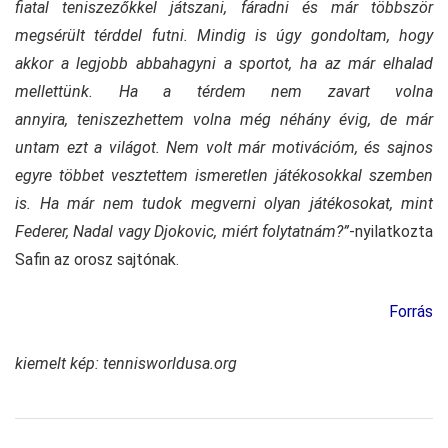
fiatal teniszezőkkel játszani, fáradni és már többször
megsérült térddel futni. Mindig is úgy gondoltam, hogy
akkor a legjobb abbahagyni a sportot, ha az már elhalad
mellettünk. Ha a térdem nem zavart volna
annyira, teniszezhettem volna még néhány évig, de már
untam ezt a világot. Nem volt már motivációm, és sajnos
egyre többet vesztettem ismeretlen játékosokkal szemben
is. Ha már nem tudok megverni olyan játékosokat, mint
Federer, Nadal vagy Djokovic, miért folytatnám?”
-nyilatkozta
Safin az orosz sajtónak.
Forrás
kiemelt kép: tennisworldusa.org