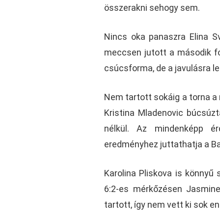
összerakni sehogy sem.
Nincs oka panaszra Elina Sv
meccsen jutott a második fo
csúcsforma, de a javulásra le
Nem tartott sokáig a torna 
Kristina Mladenovic búcsúz
nélkül. Az mindenképp ér
eredményhez juttathatja a B
Karolina Pliskova is könnyű s
6:2-es mérkőzésen Jasmine 
tartott, így nem vett ki sok en