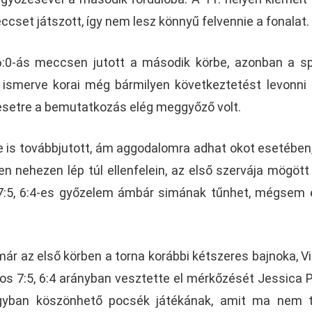
cset játszott, így nem lesz könnyű felvennie a fonalat.
6:0-ás meccsen jutott a második körbe, azonban a s
 ismerve korai még bármilyen következtetést levonni
setre a bemutatkozás elég meggyőző volt.
e is továbbjutott, ám aggodalomra adhat okot esetében
n nehezen lép túl ellenfelein, az első szervája mögött
 7:5, 6:4-es győzelem ámbár simának tűnhet, mégsem 
.
ár az első körben a torna korábbi kétszeres bajnoka, Vi
os 7:5, 6:4 arányban vesztette el mérkőzését Jessica 
agyban köszönhető pocsék játékának, amit ma nem t