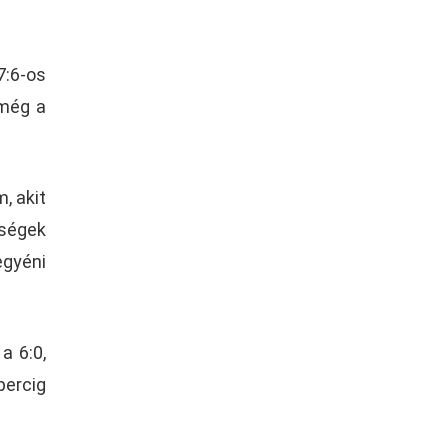
7:6-os
 még a
, akit
zségek
gyéni
a 6:0,
percig