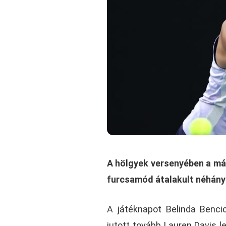
A hölgyek versenyében a má
furcsamód átalakult néhány
A játéknapot Belinda Benci
jutott tovább Lauren Davis l