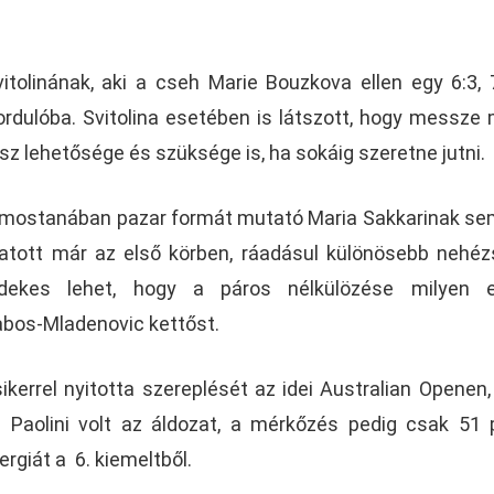
itolinának, aki a cseh Marie Bouzkova ellen egy 6:3, 
rdulóba. Svitolina esetében is látszott, hogy messze
sz lehetősége és szüksége is, ha sokáig szeretne jutni.
a mostanában pazar formát mutató Maria Sakkarinak sem
tatott már az első körben, ráadásul különösebb nehé
dekes lehet, hogy a páros nélkülözése milyen e
abos-Mladenovic kettőst.
ikerrel nyitotta szereplését az idei Australian Openen, 
Paolini volt az áldozat, a mérkőzés pedig csak 51 
ergiát a 6. kiemeltből.