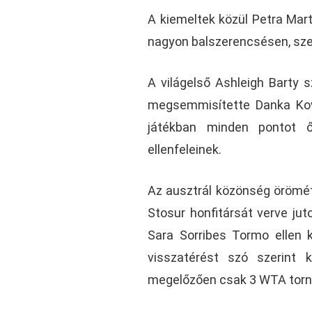
A kiemeltek közül Petra Mart
nagyon balszerencsésen, szett
A világelső Ashleigh Barty 
megsemmisítette Danka Kovi
játékban minden pontot 
ellenfeleinek.
Az ausztrál közönség örömét 
Stosur honfitársát verve jut
Sara Sorribes Tormo ellen 
visszatérést szó szerint 
megelőzően csak 3 WTA torná