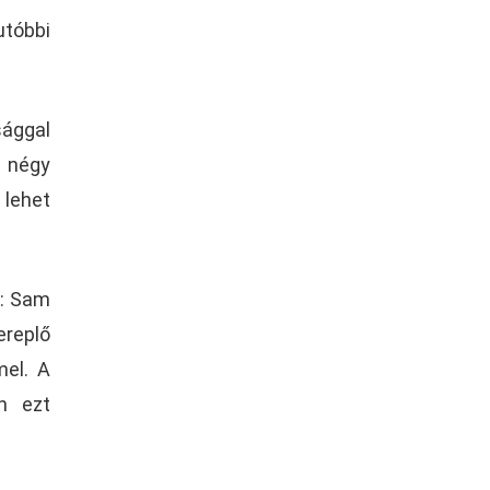
utóbbi
sággal
ő négy
lehet
t: Sam
ereplő
mel. A
en ezt