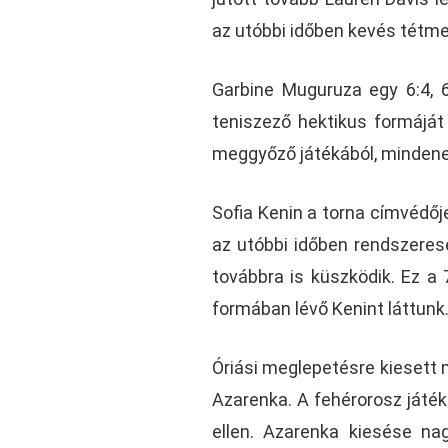
az utóbbi időben kevés tétmec
Garbine Muguruza egy 6:4, 
teniszező hektikus formáját
meggyőző játékából, mindene
Sofia Kenin a torna címvédőj
az utóbbi időben rendszerese
továbbra is küszködik. Ez a
formában lévő Kenint láttunk
Óriási meglepetésre kiesett m
Azarenka. A fehérorosz játék
ellen. Azarenka kiesése n