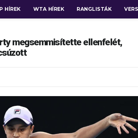
P HÍREK
WTA HÍREK
RANGLISTÁK
VER
ty megsemmisítette ellenfelét,
csúzott