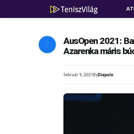
AT
AusOpen 2021: Bar

Azarenka máris bú
február 9, 2021
By
Diapolo