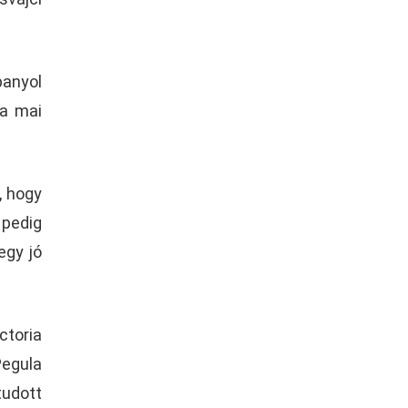
panyol
 a mai
, hogy
 pedig
egy jó
ctoria
Pegula
udott