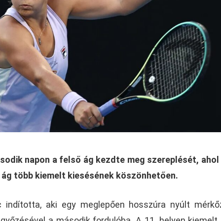
sodik napon a felső ág kezdte meg szereplését, ahol
 ág több kiemelt kiesésének köszönhetően.
c indította, aki egy meglepően hosszúra nyúlt mérk
egyőzésével a második fordulóba. A 11. helyen kiemelt 