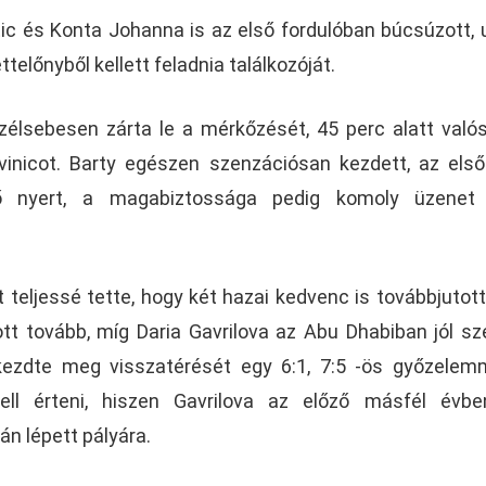
ic és Konta Johanna is az első fordulóban búcsúzott, 
előnyből kellett feladnia találkozóját.
szélsebesen zárta le a mérkőzését, 45 perc alatt való
nicot. Barty egészen szenzációsan kezdett, az els
ő nyert, a magabiztossága pedig komoly üzenet 
teljessé tette, hogy két hazai kedvenc is továbbjutot
ott tovább, míg Daria Gavrilova az Abu Dhabiban jól sz
kezdte meg visszatérését egy 6:1, 7:5 -ös győzelem
kell érteni, hiszen Gavrilova az előző másfél évb
n lépett pályára.