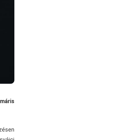
 máris
őzésen
svájci