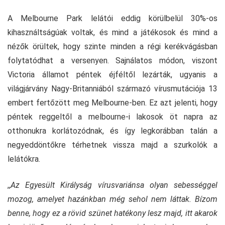
A Melbourne Park lelátói eddig körülbelül 30%-os
kihasználtságúak voltak, és mind a játékosok és mind a
nézők örültek, hogy szinte minden a régi kerékvágásban
folytatódhat a versenyen. Sajnálatos módon, viszont
Victoria államot péntek éjféltől lezárták, ugyanis a
világjárvány Nagy-Britanniából származó vírusmutációja 13
embert fertőzött meg Melbourne-ben. Ez azt jelenti, hogy
péntek reggeltől a melbourne-i lakosok öt napra az
otthonukra korlátozódnak, és így legkorábban talán a
negyeddöntőkre térhetnek vissza majd a szurkolók a
lelátókra.
,,
Az Egyesült Királyság vírusvariánsa olyan sebességgel
mozog, amelyet hazánkban még sehol nem láttak. Bízom
benne, hogy ez a rövid szünet hatékony lesz majd, itt akarok