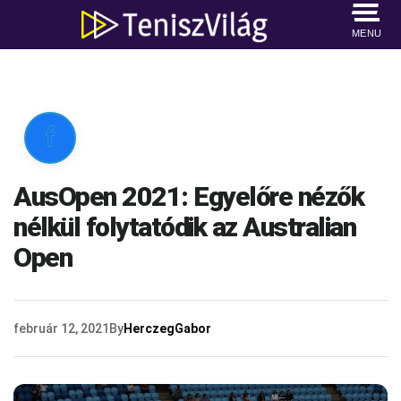
MENU

AusOpen 2021: Egyelőre nézők
nélkül folytatódik az Australian
Open
február 12, 2021
By
HerczegGabor