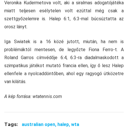
Veronika Kudermetova volt, aki a siralmas adogatójátéka
miatt teljesen esélytelen volt ezúttal még csak a
szettgyőzelemre is. Halep 6:1, 6:3-mal búcsúztatta az
orosz lányt.
Iga Swiatek is a 16 közé jutott, miután, ha nem is
problémáktól mentesen, de legyőzte Fiona Ferro-t. A
Roland Garros címvédője 6:4, 6:3-ra diadalmaskodott a
szimpatikus játékot mutató francia ellen, így ő lesz Halep
ellenfele a nyolcaddöntőben, ahol egy ragyogó ütközetre
van kilátás.
A kép forrása: wtatennis.com
Tags:
australian open,
halep,
wta