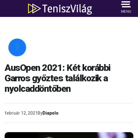
MENU

AusOpen 2021: Két korábbi
Garros győztes találkozik a
nyolcaddöntőben
február 12, 2021
By
Diapolo