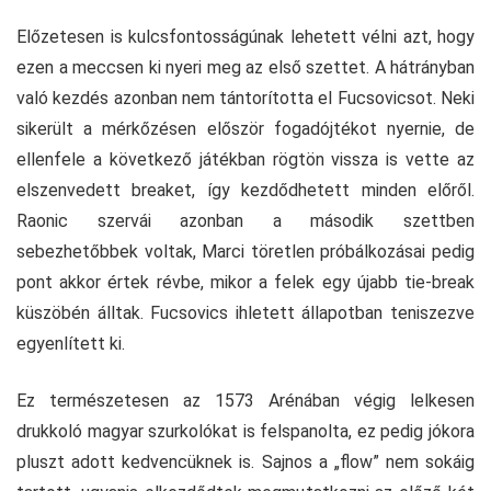
Előzetesen is kulcsfontosságúnak lehetett vélni azt, hogy
ezen a meccsen ki nyeri meg az első szettet. A hátrányban
való kezdés azonban nem tántorította el Fucsovicsot. Neki
sikerült a mérkőzésen először fogadójtékot nyernie, de
ellenfele a következő játékban rögtön vissza is vette az
elszenvedett breaket, így kezdődhetett minden előről.
Raonic szervái azonban a második szettben
sebezhetőbbek voltak, Marci töretlen próbálkozásai pedig
pont akkor értek révbe, mikor a felek egy újabb tie-break
küszöbén álltak. Fucsovics ihletett állapotban teniszezve
egyenlített ki.
Ez természetesen az 1573 Arénában végig lelkesen
drukkoló magyar szurkolókat is felspanolta, ez pedig jókora
pluszt adott kedvencüknek is. Sajnos a „flow” nem sokáig