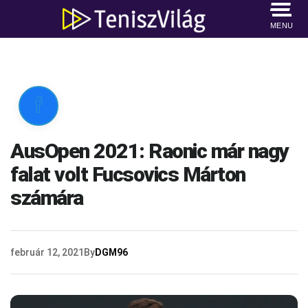
MENU

AusOpen 2021: Raonic már nagy
falat volt Fucsovics Márton
számára
február 12, 2021
By
DGM96