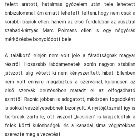
felett aratott, hatalmas győzelem után tele lehetett
önbizalommal, ám amiatt lehetett félteni, hogy nem csak a
korábbi bajnok ellen, hanem az első fordulóban az ausztrál
szabad-kártyás Marc Polmans ellen is egy négyórás
mérkőzésbe bonyolódott bele.
A találkozó elején nem volt jele a fáradtságnak magyar
részről. Hosszabb labdamenetek során nagyon stabilan
játszott, alig vétett ki nem kényszerített hibát. Ellenben
nem volt ennyire magabiztos a szerváinál, különösen az
első szervák beütésében maradt el az elfogadható
szinttől. Raonic jobban is adogatott, miközben fogadóként
is sokkal veszélyesebbnek bizonyult. A nyitójátszmát így is
tie-break zárta le, ott viszont „kicsiben” is kirajzolódtak a
felek közti különbségek és a kanadai sima végjátékban
szerezte meg a vezetést.