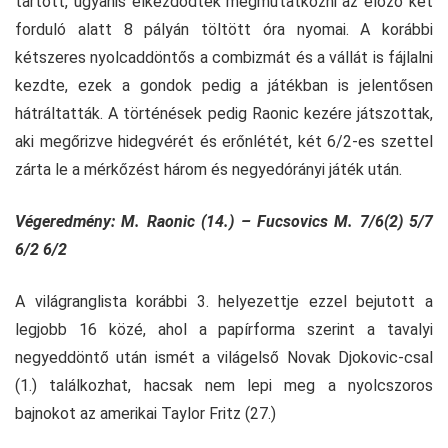
tartott, ugyanis elkezdődtek megmutatkozni az előző két
forduló alatt 8 pályán töltött óra nyomai. A korábbi
kétszeres nyolcaddöntős a combizmát és a vállát is fájlalni
kezdte, ezek a gondok pedig a játékban is jelentősen
hátráltatták. A történések pedig Raonic kezére játszottak,
aki megőrizve hidegvérét és erőnlétét, két 6/2-es szettel
zárta le a mérkőzést három és negyedórányi játék után.
Végeredmény: M. Raonic (14.) – Fucsovics M. 7/6(2) 5/7
6/2 6/2
A világranglista korábbi 3. helyezettje ezzel bejutott a
legjobb 16 közé, ahol a papírforma szerint a tavalyi
negyeddöntő után ismét a világelső Novak Djokovic-csal
(1.) találkozhat, hacsak nem lepi meg a nyolcszoros
bajnokot az amerikai Taylor Fritz (27.)