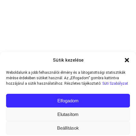
Sütik kezelése
Weboldalunk a jobb felhasználói élmény és a látogatottsági statisztikák
mérése érdekében sütiket használ. Az „Elfogadom” gombra kattintva
hozzájárul a sütik használatához. Részletes tájékoztató:
Süti Szabályzat
Elfogadom
Elutasítom
Beállítások
Minden jog fenntartva © 2013-2026
Teniszvilag.com
|
Impresszum
|
Adatvédelmi Tájékoztató
|
Süti Szabályzat