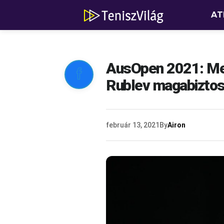
AT
AusOpen 2021: Med

Rublev magabiztosa
február 13, 2021
By
Airon