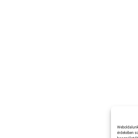
Weboldalunk 
érdekében sü