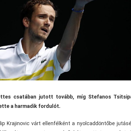
ttes csatában jutott tovább, míg Stefanos Tsitsip
ette a harmadik fordulót.
ip Krajinovic várt ellenfélként a nyolcaddöntőbe jutásé