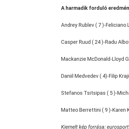
A harmadik forduló eredmén
Andrey Rublev ( 7 )-Feliciano
Casper Ruud ( 24 )-Radu Albot
Mackanzie McDonald-Lloyd Ge
Daniil Medvedev ( 4)-Filip Kraj
Stefanos Tsitsipas ( 5 )-Mich
Matteo Berrettini ( 9 )-Karen
Kiemelt kép forrása: eurospor