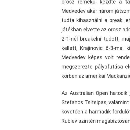
orosz remekül kezdte a tal
Medvedev akár három játszmá
tudta kihasználni a break le
játékban elvette az orosz ado
2-1-nél breakelni tudott, m
kellett, Krajinovic 6-3-mal
Medvedev képes volt rendez
megszerezte pályafutása el
körben az amerikai Mackanzie
Az Australian Open hatodik 
Stefanos Tsitsipas, valamint 
követően a harmadik forduló
Rublev szintén magabiztosan 