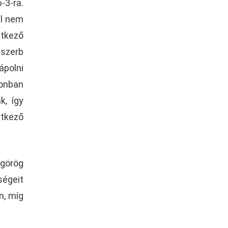
-3-ra.
él nem
etkező
 szerb
ápolni
zonban
k, így
etkező
 görög
ségeit
n, míg