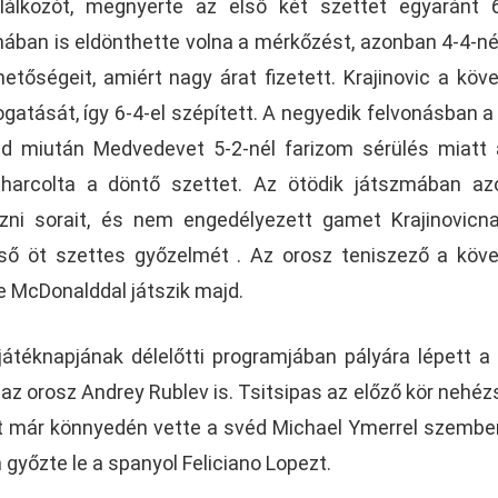
álkozót, megnyerte az első két szettet egyaránt 6
ban is eldönthette volna a mérkőzést, azonban 4-4-n
hetőségeit, amiért nagy árat fizetett. Krajinovic a köv
gatását, így 6-4-el szépített. A negyedik felvonásban a
ajd miután Medvedevet 5-2-nél farizom sérülés miatt 
 kiharcolta a döntő szettet. Az ötödik játszmában a
ni sorait, és nem engedélyezett gamet Krajinovicna
ső öt szettes győzelmét . Az orosz teniszező a köv
 McDonalddal játszik majd.
játéknapjának délelőtti programjában pályára lépett a
az orosz Andrey Rublev is. Tsitsipas az előző kör nehéz
t már könnyedén vette a svéd Michael Ymerrel szembe
győzte le a spanyol Feliciano Lopezt.