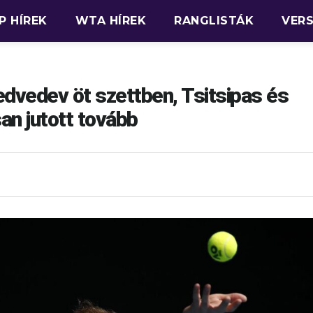
P HÍREK
WTA HÍREK
RANGLISTÁK
VER
vedev öt szettben, Tsitsipas és
n jutott tovább