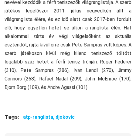
nevével kezdődik a férfi teniszezők világranglistája. A szerb
játékos legelőször 2011. július negyedikén állt a
világranglista élére, és ez idő alatt csak 2017-ben fordult
elő, hogy egyetlen hetet se álljon a ranglista élén. Hat
alkalommal zárta év végi világelsőként az aktuális
esztendőt, rajta kívül erre csak Pete Sampras volt képes. A
szerb játékoson kívül még kilenc teniszező töltött
legalább száz hetet a férfi tenisz trónján: Roger Federer
(310), Pete Sampras (286), Ivan Lendl (270), Jimmy
Connors (268), Rafael Nadal (209), John McEnroe (170),
Bjorn Borg (109), és Andre Agassi (101).
Tags:
atp-ranglista,
djokovic