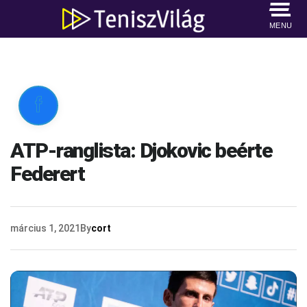
MENU

ATP-ranglista: Djokovic beérte
Federert
március 1, 2021
By
cort