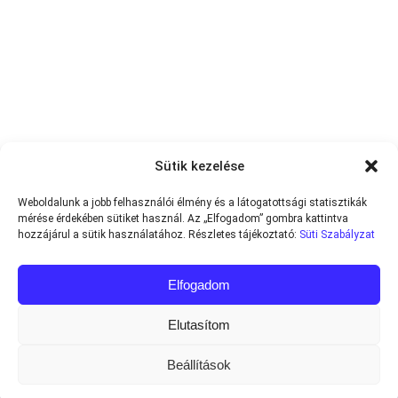
Sütik kezelése
Weboldalunk a jobb felhasználói élmény és a látogatottsági statisztikák
mérése érdekében sütiket használ. Az „Elfogadom” gombra kattintva
hozzájárul a sütik használatához. Részletes tájékoztató:
Süti Szabályzat
Elfogadom
Elutasítom
Beállítások
Minden jog fenntartva © 2013-2026
Teniszvilag.com
|
Impresszum
|
Adatvédelmi Tájékoztató
|
Süti Szabályzat