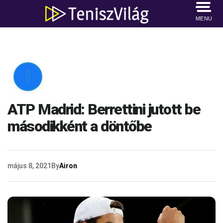
MENU

ATP Madrid: Berrettini jutott be
másodikként a döntőbe
május 8, 2021
By
Airon