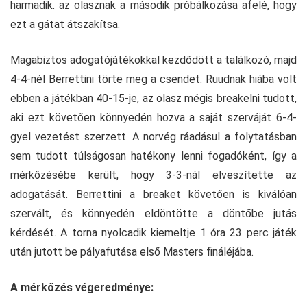
harmadik. az olasznak a második próbálkozása afelé, hogy
ezt a gátat átszakítsa.
Magabiztos adogatójátékokkal kezdődött a találkozó, majd
4-4-nél Berrettini törte meg a csendet. Ruudnak hiába volt
ebben a játékban 40-15-je, az olasz mégis breakelni tudott,
aki ezt követően könnyedén hozva a saját szerváját 6-4-
gyel vezetést szerzett. A norvég ráadásul a folytatásban
sem tudott túlságosan hatékony lenni fogadóként, így a
mérkőzésébe került, hogy 3-3-nál elveszítette az
adogatását. Berrettini a breaket követően is kiválóan
szervált, és könnyedén eldöntötte a döntőbe jutás
kérdését. A torna nyolcadik kiemeltje 1 óra 23 perc játék
után jutott be pályafutása első Masters fináléjába.
A mérkőzés végeredménye: