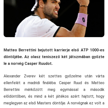
Matteo Berrettini bejutott karrierje első ATP 1000-es
döntőjébe. Az olasz teniszező két játszmában győzte
le a norvég Casper Ruudot.
Alexander Zverev két szettes győzelme után várta
ellenfelét a madridi fináléba. Casper Ruud és Matteo
Berrettini mérkőzött meg egymással a második
elődöntőben, és mind a két játékos azért hajtott, hogy
meglegyen az első Masters döntője. A norvégnak ez volt a