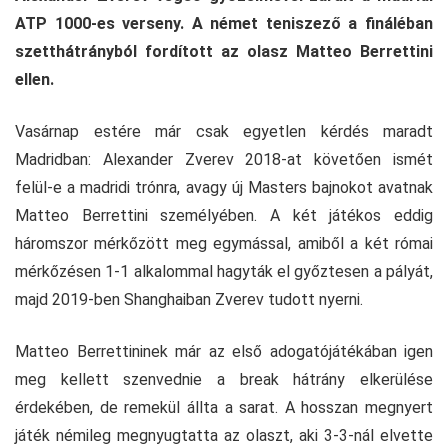
ATP 1000-es verseny. A német teniszező a fináléban
szetthátrányból fordított az olasz Matteo Berrettini
ellen.
Vasárnap estére már csak egyetlen kérdés maradt
Madridban: Alexander Zverev 2018-at követően ismét
felül-e a madridi trónra, avagy új Masters bajnokot avatnak
Matteo Berrettini személyében. A két játékos eddig
háromszor mérkőzött meg egymással, amiből a két római
mérkőzésen 1-1 alkalommal hagyták el győztesen a pályát,
majd 2019-ben Shanghaiban Zverev tudott nyerni.
Matteo Berrettininek már az első adogatójátékában igen
meg kellett szenvednie a break hátrány elkerülése
érdekében, de remekül állta a sarat. A hosszan megnyert
játék némileg megnyugtatta az olaszt, aki 3-3-nál elvette