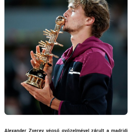
Alexander Zverev végső győzelmével zárult a madridi