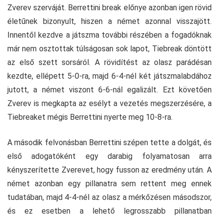
Zverev szerváját. Berrettini break előnye azonban igen rövid
életűnek bizonyult, hiszen a német azonnal visszajött.
Innentől kezdve a játszma további részében a fogadóknak
már nem osztottak túlságosan sok lapot, Tiebreak döntött
az első szett sorsáról. A rövidítést az olasz parádésan
kezdte, ellépett 5-0-ra, majd 6-4-nél két játszmalabdához
jutott, a német viszont 6-6-nál egalizált. Ezt követően
Zverev is megkapta az esélyt a vezetés megszerzésére, a
Tiebreaket mégis Berrettini nyerte meg 10-8-ra.
A második felvonásban Berrettini szépen tette a dolgát, és
első adogatóként egy darabig folyamatosan arra
kényszerítette Zverevet, hogy fusson az eredmény után. A
német azonban egy pillanatra sem rettent meg ennek
tudatában, majd 4-4-nél az olasz a mérkőzésen másodszor,
és ez esetben a lehető legrosszabb pillanatban