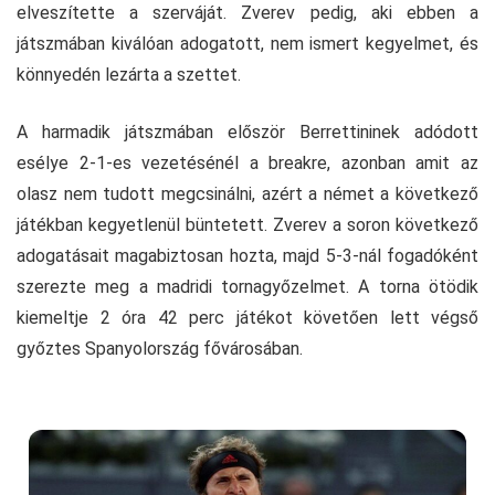
elveszítette a szerváját. Zverev pedig, aki ebben a
játszmában kiválóan adogatott, nem ismert kegyelmet, és
könnyedén lezárta a szettet.
A harmadik játszmában először Berrettininek adódott
esélye 2-1-es vezetésénél a breakre, azonban amit az
olasz nem tudott megcsinálni, azért a német a következő
játékban kegyetlenül büntetett. Zverev a soron következő
adogatásait magabiztosan hozta, majd 5-3-nál fogadóként
szerezte meg a madridi tornagyőzelmet. A torna ötödik
kiemeltje 2 óra 42 perc játékot követően lett végső
győztes Spanyolország fővárosában.