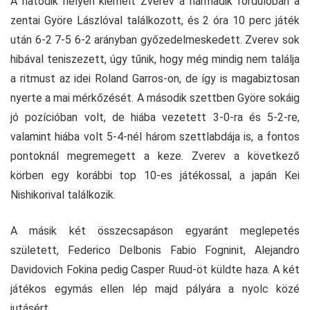
A hatodik helyen kiemelt Zverev a harmadik fordulóban a
zentai Györe Lászlóval találkozott, és 2 óra 10 perc játék
után 6-2 7-5 6-2 arányban győzedelmeskedett. Zverev sok
hibával teniszezett, úgy tűnik, hogy még mindig nem találja
a ritmust az idei Roland Garros-on, de így is magabiztosan
nyerte a mai mérkőzését. A második szettben Györe sokáig
jó pozícióban volt, de hiába vezetett 3-0-ra és 5-2-re,
valamint hiába volt 5-4-nél három szettlabdája is, a fontos
pontoknál megremegett a keze. Zverev a következő
körben egy korábbi top 10-es játékossal, a japán Kei
Nishikorival találkozik.
A másik két összecsapáson egyaránt meglepetés
született, Federico Delbonis Fabio Fogninit, Alejandro
Davidovich Fokina pedig Casper Ruud-öt küldte haza. A két
játékos egymás ellen lép majd pályára a nyolc közé
jutásért.