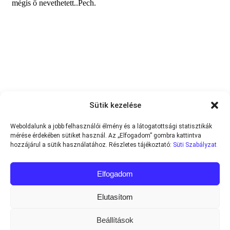
Sütik kezelése
Weboldalunk a jobb felhasználói élmény és a látogatottsági statisztikák
mérése érdekében sütiket használ. Az „Elfogadom” gombra kattintva
hozzájárul a sütik használatához. Részletes tájékoztató:
Süti Szabályzat
Elfogadom
Elutasítom
Beállítások
Minden jog fenntartva © 2013-2026
Teniszvilag.com
|
Impresszum
|