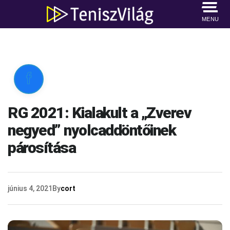
MENU

RG 2021: Kialakult a „Zverev
negyed” nyolcaddöntőinek
párosítása
június 4, 2021
By
cort