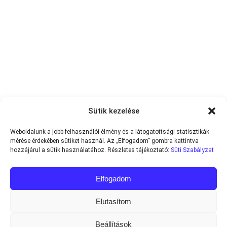
Sütik kezelése
Weboldalunk a jobb felhasználói élmény és a látogatottsági statisztikák
mérése érdekében sütiket használ. Az „Elfogadom” gombra kattintva
hozzájárul a sütik használatához. Részletes tájékoztató:
Süti Szabályzat
Elfogadom
Elutasítom
Beállítások
Minden jog fenntartva © 2013-2026
Teniszvilag.com
|
Impresszum
|