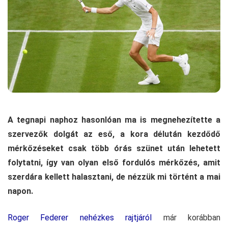
A tegnapi naphoz hasonlóan ma is megnehezítette a
szervezők dolgát az eső, a kora délután kezdődő
mérkőzéseket csak több órás szünet után lehetett
folytatni, így van olyan első fordulós mérkőzés, amit
szerdára kellett halasztani, de nézzük mi történt a mai
napon.
Roger Federer nehézkes rajtjáról
már korábban