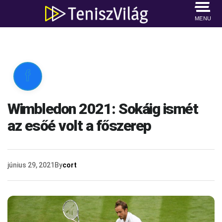
MENU

Wimbledon 2021: Sokáig ismét
az esőé volt a főszerep
június 29, 2021
By
cort