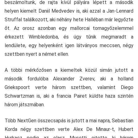
beszámoltunk, de rajta kívül pályára lépett a második
helyen kiemelt Daniil Medvedev is, aki azzal a Jan-Lennard
Struffal találkozott, aki néhány hete Halléban már legyőzte
őt. Az orosz azonban egy mallorcai tornagyőzelemmel
érkezett Wimbledonba, és úgy tűnik megmaradt a
lendülete, egy helyenként igen látványos meccsen, négy
szettben nyert a német ellen.
A többi mérkőzősen a kiemeltek közül simán jutott a
második fordulóba Alexander Zverev, aki a holland
Griekspoort verte három szettben, valamint Diego
Schwartzman is, aki a francia Pairet küldte haza szintén
három játszmában.
Több NextGen összecsapás is jutott a mai napra, Sebastian
Korda négy szettben verte Alex De Minaur-t, Hubert
Hurkacz pedig az olasz Musetti ejtette ki három