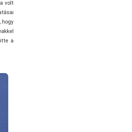
a volt
atásai
, hogy
eakkel
ötte a