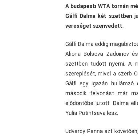
A budapesti WTA tornán még
Gálfi Dalma két szettben j
vereséget szenvedett.
Gálfi Dalma eddig magabizto
Aliona Bolsova Zadoinov és
szettben tudott nyerni. A
szereplését, mivel a szerb O
Gálfi egy igazán hullámzó 
második felvonást már ma
elődöntőbe jutott. Dalma ell
Yulia Putintseva lesz.
Udvardy Panna azt követően, 