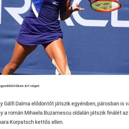
egyeddöntőben ért véget
y Gálfi Dalma elődöntőt játszik egyéniben, párosban is 
nny a román Mihaela Buzarnescu oldalán játszik finálét az
ara Korpatsch kettős ellen.