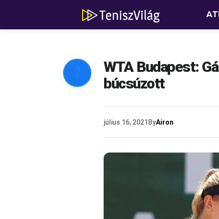
AT
WTA Budapest: Gál

búcsúzott
július 16, 2021
By
Airon