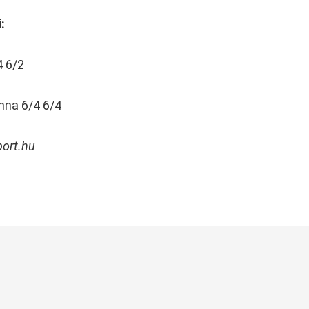
i:
4 6/2
nna 6/4 6/4
port.hu