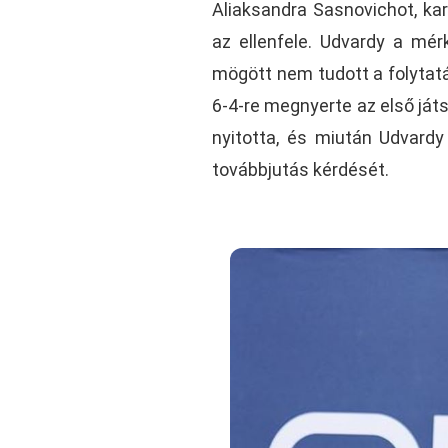
Aliaksandra Sasnovichot, kar
az ellenfele. Udvardy a mér
mögött nem tudott a folytatá
6-4-re megnyerte az első ját
nyitotta, és miután Udvardy
továbbjutás kérdését.