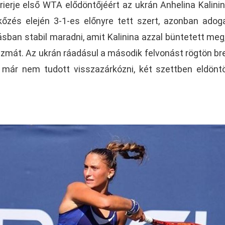
rierje első WTA elődöntőjéért az ukrán Anhelina Kalinin
kőzés elején 3-1-es előnyre tett szert, azonban adog
sban stabil maradni, amit Kalinina azzal büntetett meg
szmát. Az ukrán ráadásul a második felvonást rögtön br
 már nem tudott visszazárkózni, két szettben eldönt