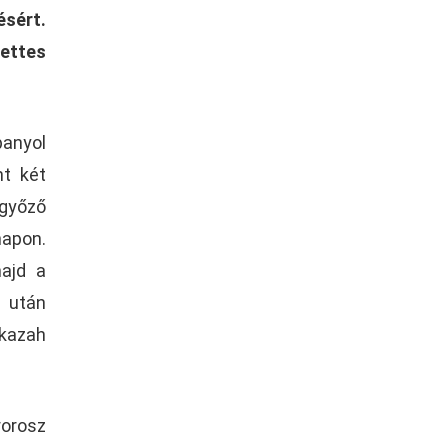
ésért.
zettes
panyol
nt két
ggyőző
napon.
majd a
 után
 kazah
rorosz