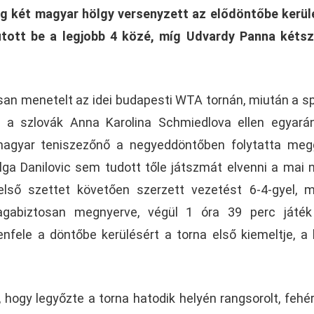
 két magyar hölgy versenyzett az elődöntőbe kerül
utott be a legjobb 4 közé, míg Udvardy Panna kéts
san menetelt az idei budapesti WTA tornán, miután a s
 a szlovák Anna Karolina Schmiedlova ellen egyará
 magyar teniszezőnő a negyeddöntőben folytatta me
lga Danilovic sem tudott tőle játszmát elvenni a mai 
első szettet követően szerzett vezetést 6-4-gyel, 
gabiztosan megnyerve, végül 1 óra 39 perc játék
enfele a döntőbe kerülésért a torna első kiemeltje, a
hogy legyőzte a torna hatodik helyén rangsorolt, fehé