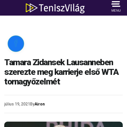
MENU

Tamara Zidansek Lausanneben
szerezte meg karrierje első WTA
tornagyőzelmét
július 19, 2021
By
Airon