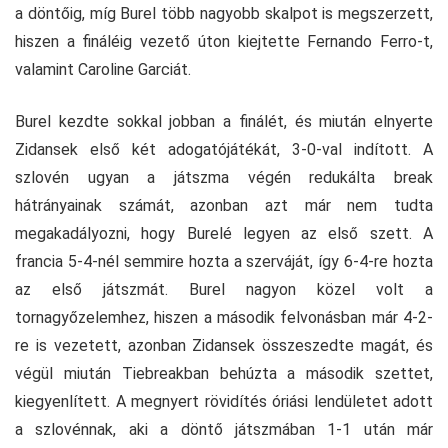
a döntőig, míg Burel több nagyobb skalpot is megszerzett,
hiszen a fináléig vezető úton kiejtette Fernando Ferro-t,
valamint Caroline Garciát.
Burel kezdte sokkal jobban a finálét, és miután elnyerte
Zidansek első két adogatójátékát, 3-0-val indított. A
szlovén ugyan a játszma végén redukálta break
hátrányainak számát, azonban azt már nem tudta
megakadályozni, hogy Burelé legyen az első szett. A
francia 5-4-nél semmire hozta a szerváját, így 6-4-re hozta
az első játszmát. Burel nagyon közel volt a
tornagyőzelemhez, hiszen a második felvonásban már 4-2-
re is vezetett, azonban Zidansek összeszedte magát, és
végül miután Tiebreakban behúzta a második szettet,
kiegyenlített. A megnyert rövidítés óriási lendületet adott
a szlovénnak, aki a döntő játszmában 1-1 után már