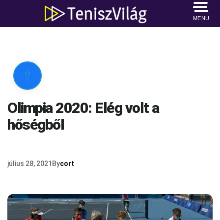
MENU

Olimpia 2020: Elég volt a
hőségből
július 28, 2021
By
cort