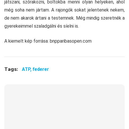
játszani, szórakozni, boltokba menni olyan helyeken, ahol
még soha nem jártam. A rajongók sokat jelentenek nekem,
de nem akarok ártani a testemnek. Még mindig szeretnék a
gyerekeimmel szaladgálni és síelni is.
A kiemelt kép forrása: bnpparibasopen.com
Tags:
ATP,
federer