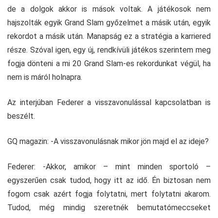
de a dolgok akkor is mások voltak. A játékosok nem
hajszolták egyik Grand Slam győzelmet a másik után, egyik
rekordot a másik után. Manapság ez a stratégia a karriered
része. Szóval igen, egy új, rendkívüli játékos szerintem meg
fogja dönteni a mi 20 Grand Slam-es rekordunkat végül, ha
nem is máról holnapra.
Az interjúban Federer a visszavonulással kapcsolatban is
beszélt.
GQ magazin: -A visszavonulásnak mikor jön majd el az ideje?
Federer: -Akkor, amikor – mint minden sportoló –
egyszerűen csak tudod, hogy itt az idő. Én biztosan nem
fogom csak azért fogja folytatni, mert folytatni akarom.
Tudod, még mindig szeretnék bemutatómeccseket