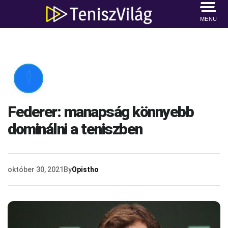
MENU

Federer: manapság könnyebb
dominálni a teniszben
október 30, 2021
By
Opistho