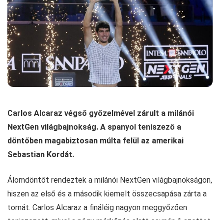
Carlos Alcaraz végső győzelmével zárult a milánói
NextGen világbajnokság. A spanyol teniszező a
döntőben magabiztosan múlta felül az amerikai
Sebastian Kordát.
Álomdöntőt rendeztek a milánói NextGen világbajnokságon,
hiszen az első és a második kiemelt összecsapása zárta a
tornát. Carlos Alcaraz a fináléig nagyon meggyőzően