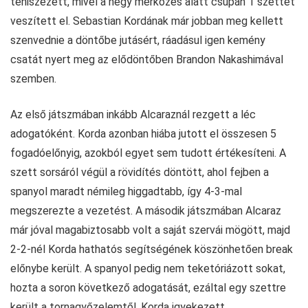
teniszezett, mivel a négy mérkőzés alatt csupán 1 szettet
veszített el. Sebastian Kordának már jobban meg kellett
szenvednie a döntőbe jutásért, ráadásul igen kemény
csatát nyert meg az elődöntőben Brandon Nakashimával
szemben.
Az első játszmában inkább Alcaraznál rezgett a léc
adogatóként. Korda azonban hiába jutott el összesen 5
fogadóelőnyig, azokból egyet sem tudott értékesíteni. A
szett sorsáról végül a rövidítés döntött, ahol fejben a
spanyol maradt némileg higgadtabb, így 4-3-mal
megszerezte a vezetést. A második játszmában Alcaraz
már jóval magabiztosabb volt a saját szervái mögött, majd
2-2-nél Korda hathatós segítségének köszönhetően break
előnybe került. A spanyol pedig nem teketóriázott sokat,
hozta a soron következő adogatását, ezáltal egy szettre
került a tornagyőzelemtől. Korda igyekezett