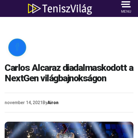
MENU

Carlos Alcaraz diadalmaskodott a
NextGen világbajnokságon
november 14, 2021
By
Airon