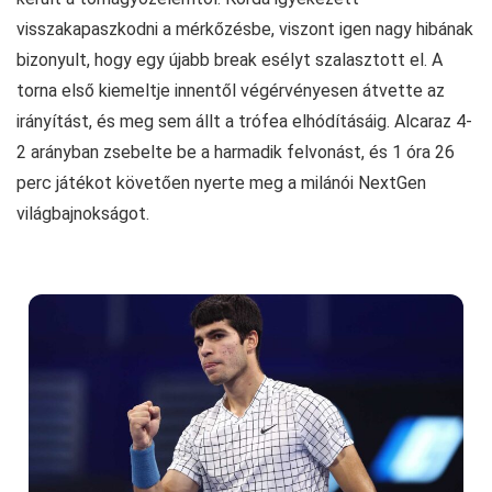
visszakapaszkodni a mérkőzésbe, viszont igen nagy hibának
bizonyult, hogy egy újabb break esélyt szalasztott el. A
torna első kiemeltje innentől végérvényesen átvette az
irányítást, és meg sem állt a trófea elhódításáig. Alcaraz 4-
2 arányban zsebelte be a harmadik felvonást, és 1 óra 26
perc játékot követően nyerte meg a milánói NextGen
világbajnokságot.