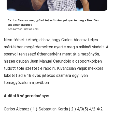
Carlos Alcaraz meggyőző teljesítménnyel nyerte meg a NextGen
világbajnokságot
Kép forrása: kiratas.com
Nem férhet kétség ahhoz, hogy Carlos Alcaraz teljes
mértékben megérdemelten nyerte meg a milánói viadalt. A
spanyol teniszező úthengerként ment át a mezőnyön,
hiszen csupán Juan Manuel Cerundolo a csoportkörben
tudott tőle szettet elrabolni. Kíváncsian várjuk mekkora
löketet ad a 18 éves játékos számára egy ilyen
tornagyőzelem a jövőben.
A döntő végeredménye:
Carlos Alcaraz ( 1 )-Sebastian Korda ( 2 ) 4/3(5) 4/2 4/2