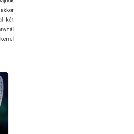
bajnok
ekkor
al két
ánynál
kerrel