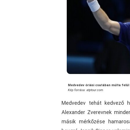
Medvedev óriási csatában múlta felül
Kép forrása: atptour.com
Medvedev tehát kedvező he
Alexander Zverevnek minden
másik mérkőzése hamarosan