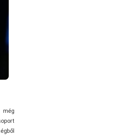
t, még
soport
égből