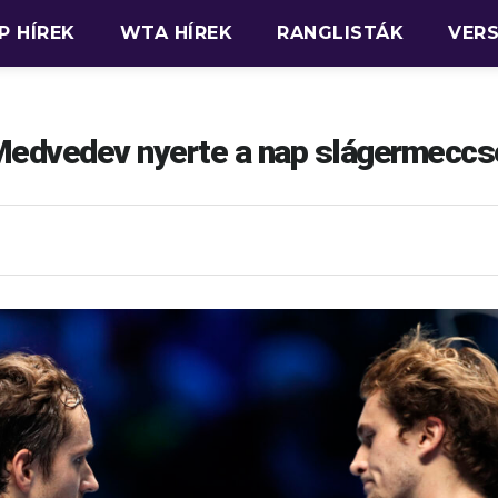
P HÍREK
WTA HÍREK
RANGLISTÁK
VER
Medvedev nyerte a nap slágermeccs