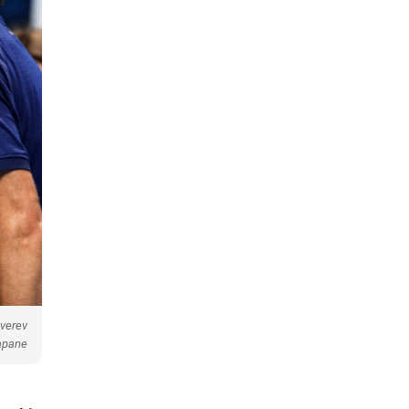
Zverev
apane