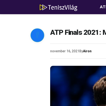
AT
ATP Finals 2021: 

november 16, 2021
By
Airon