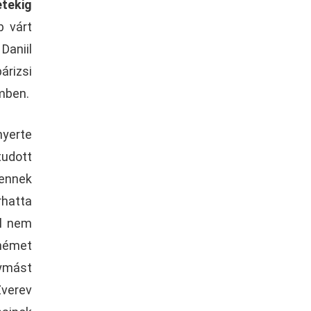
etekig
b várt
Daniil
árizsi
mben.
yerte
tudott
 ennek
rhatta
ál nem
 német
gymást
Zverev