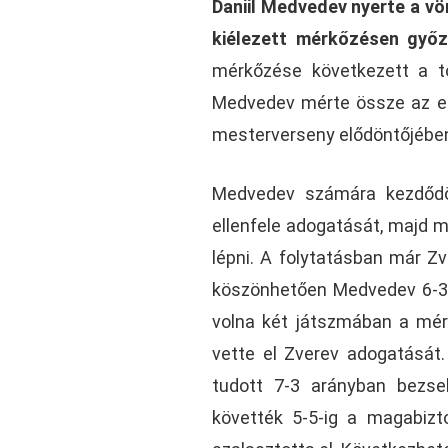
Daniil Medvedev nyerte a vö
kiélezett mérkőzésen győz
mérkőzése következett a to
Medvedev mérte össze az ere
mesterverseny elődöntőjében
Medvedev számára kezdődöt
ellenfele adogatását, majd m
lépni. A folytatásban már Z
köszönhetően Medvedev 6-3-m
volna két játszmában a mérk
vette el Zverev adogatását.
tudott 7-3 arányban bezseb
követték 5-5-ig a magabizt