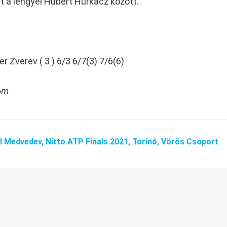
t a lengyel Hubert Hurkacz között.
r Zverev ( 3 ) 6/3 6/7(3) 7/6(6)
com
il Medvedev,
Nitto ATP Finals 2021,
Torinó,
Vörös Csoport