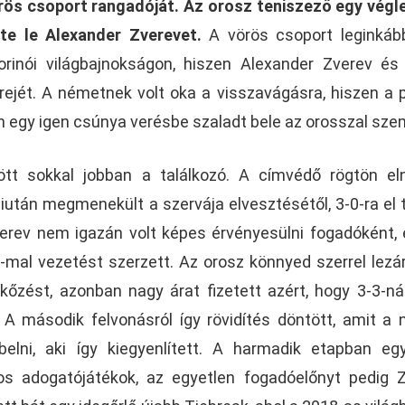
rös csoport rangadóját. Az orosz teniszező egy végl
te le Alexander Zverevet.
A vörös csoport leginkáb
rinói világbajnokságon, hiszen Alexander Zverev és 
jét. A németnek volt oka a visszavágásra, hiszen a p
 egy igen csúnya verésbe szaladt bele az orosszal sze
t sokkal jobban a találkozó. A címvédő rögtön eln
iután megmenekült a szervája elvesztésétől, 3-0-ra el 
verev nem igazán volt képes érvényesülni fogadóként,
al vezetést szerzett. Az orosz könnyed szerrel lezá
őzést, azonban nagy árat fizetett azért, hogy 3-3-n
 A második felvonásról így rövidítés döntött, amit a
elni, aki így kiegyenlített. A harmadik etapban e
os adogatójátékok, az egyetlen fogadóelőnyt pedig 