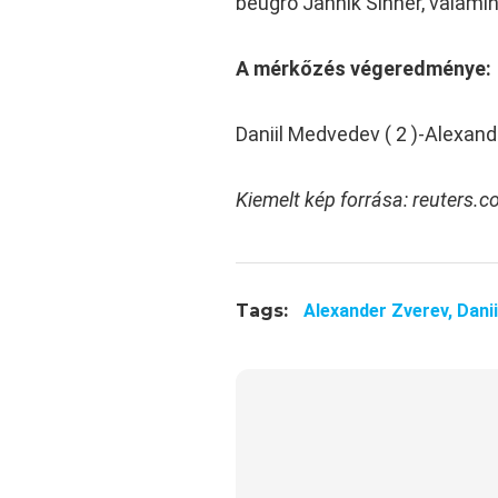
beugró Jannik Sinner, valamin
A mérkőzés végeredménye:
Daniil Medvedev ( 2 )-Alexande
Kiemelt kép forrása: reuters.
Tags:
Alexander Zverev,
Dani