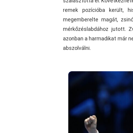
szalasztotta el. Következhete
remek pozícióba került, 
megemberelte magát, zsinó
mérkőzéslabdához jutott. Z
azonban a harmadikat már nem
abszolválni.