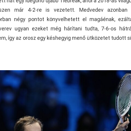
tt hát egy idegőrlő újabb Tiebreak, ahol a 2018-as világ
hiszen már 4-2-re is vezetett. Medvedev azonban 
rban négy pontot könyvelhetett el magáénak, ezált
verev ugyan ezeket még hárítani tudta, 7-6-os hátr
, így az orosz egy késhegyig menő ütközetet tudott si