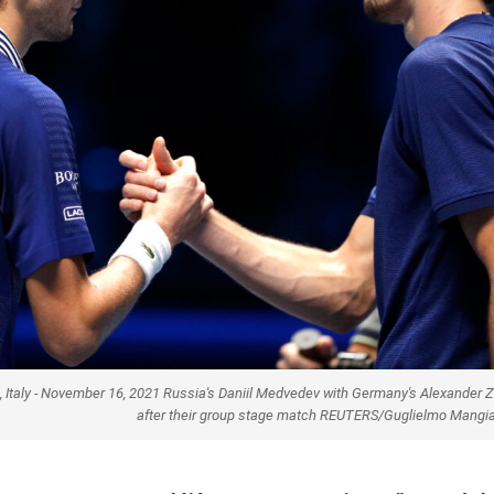
rin, Italy - November 16, 2021 Russia's Daniil Medvedev with Germany's Alexander 
after their group stage match REUTERS/Guglielmo Mangi