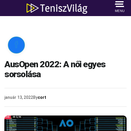
MENU

AusOpen 2022: A női egyes
sorsolása
január 13, 2022
By
cort