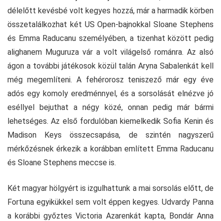
délelőtt kevésbé volt kegyes hozzá, már a harmadik körben
összetalálkozhat két US Open-bajnokkal Sloane Stephens
és Emma Raducanu személyében, a tizenhat között pedig
alighanem Muguruza vár a volt világelső románra. Az alsó
ágon a további játékosok közül talán Aryna Sabalenkát kell
még megemlíteni. A fehérorosz teniszező már egy éve
adós egy komoly eredménnyel, és a sorsolását elnézve jó
eséllyel bejuthat a négy közé, onnan pedig már bármi
lehetséges. Az első fordulóban kiemelkedik Sofia Kenin és
Madison Keys összecsapása, de szintén nagyszerű
mérkőzésnek érkezik a korábban említett Emma Raducanu
és Sloane Stephens meccse is.
Két magyar hölgyért is izgulhattunk a mai sorsolás előtt, de
Fortuna egyikükkel sem volt éppen kegyes. Udvardy Panna
a korábbi győztes Victoria Azarenkát kapta, Bondár Anna