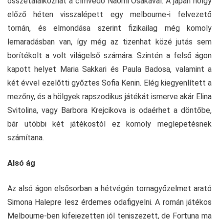
összetalálkozhat a címvédő Naomi Osakával. A japán hölgy
előző héten visszalépett egy melbourne-i felvezető
tornán, és elmondása szerint fizikailag még komoly
lemaradásban van, így még az tizenhat közé jutás sem
borítékolt a volt világelső számára. Szintén a felső ágon
kapott helyet Maria Sakkari és Paula Badosa, valamint a
két évvel ezelőtti győztes Sofia Kenin. Elég kiegyenlített a
mezőny, és a hölgyek rapszodikus játékát ismerve akár Elina
Svitolina, vagy Barbora Krejcikova is odaérhet a döntőbe,
bár utóbbi két játékostól ez komoly meglepetésnek
számítana.
Alsó ág
Az alsó ágon elsősorban a hétvégén tornagyőzelmet arató
Simona Halepre lesz érdemes odafigyelni. A román játékos
Melbourne-ben kifejezetten jól teniszezett, de Fortuna ma