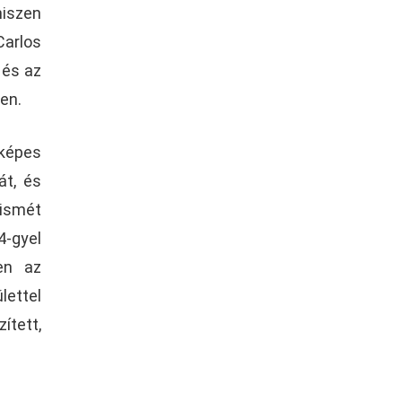
hiszen
Carlos
 és az
en.
 képes
át, és
 ismét
4-gyel
en az
lettel
ített,