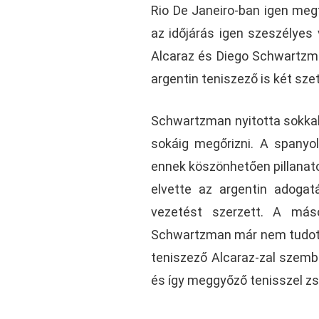
Rio De Janeiro-ban igen megf
az időjárás igen szeszélyes 
Alcaraz és Diego Schwartzma
argentin teniszező is két sze
Schwartzman nyitotta sokkal 
sokáig megőrizni. A spanyo
ennek köszönhetően pillanatok
elvette az argentin adogat
vezetést szerzett. A más
Schwartzman már nem tudott k
teniszező Alcaraz-zal szembe
és így meggyőző tenisszel zs