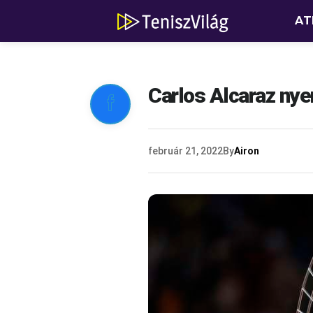
AT
Carlos Alcaraz nye

február 21, 2022
By
Airon