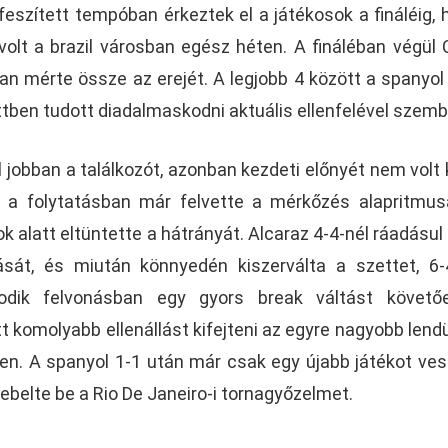
eszített tempóban érkeztek el a játékosok a fináléig, 
volt a brazil városban egész héten. A fináléban végül 
n mérte össze az erejét. A legjobb 4 között a spanyol
ttben tudott diadalmaskodni aktuális ellenfelével szemb
jobban a találkozót, azonban kezdeti előnyét nem volt
l a folytatásban már felvette a mérkőzés alapritmus
 alatt eltüntette a hátrányát. Alcaraz 4-4-nél ráadásul
ását, és miután könnyedén kiszerválta a szettet, 6-
odik felvonásban egy gyors break váltást követő
omolyabb ellenállást kifejteni az egyre nagyobb lendü
n. A spanyol 1-1 után már csak egy újabb játékot vesz
ebelte be a Rio De Janeiro-i tornagyőzelmet.