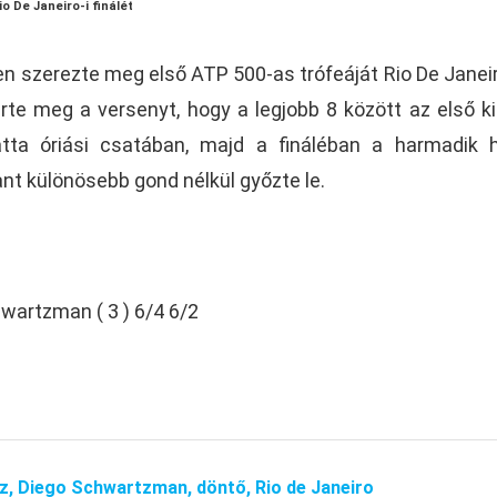
 De Janeiro-i finálét
n szerezte meg első ATP 500-as trófeáját Rio De Janei
rte meg a versenyt, hogy a legjobb 8 között az első k
atta óriási csatában, majd a fináléban a harmadik 
t különösebb gond nélkül győzte le.
hwartzman ( 3 ) 6/4 6/2
z,
Diego Schwartzman,
döntő,
Rio de Janeiro