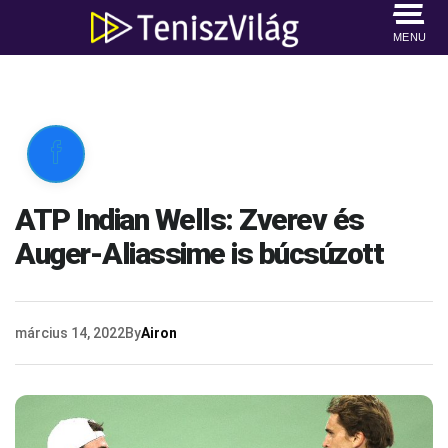
MENU

ATP Indian Wells: Zverev és
Auger-Aliassime is búcsúzott
március 14, 2022
By
Airon