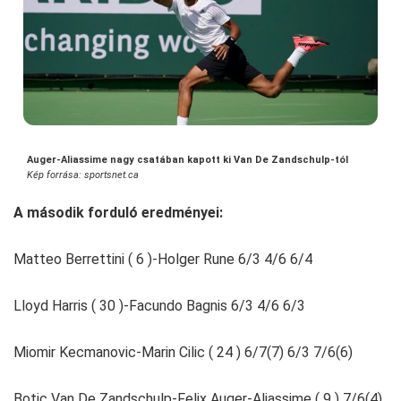
Auger-Aliassime nagy csatában kapott ki Van De Zandschulp-tól
Kép forrása: sportsnet.ca
A második forduló eredményei:
Matteo Berrettini ( 6 )-Holger Rune 6/3 4/6 6/4
Lloyd Harris ( 30 )-Facundo Bagnis 6/3 4/6 6/3
Miomir Kecmanovic-Marin Cilic ( 24 ) 6/7(7) 6/3 7/6(6)
Botic Van De Zandschulp-Felix Auger-Aliassime ( 9 ) 7/6(4)