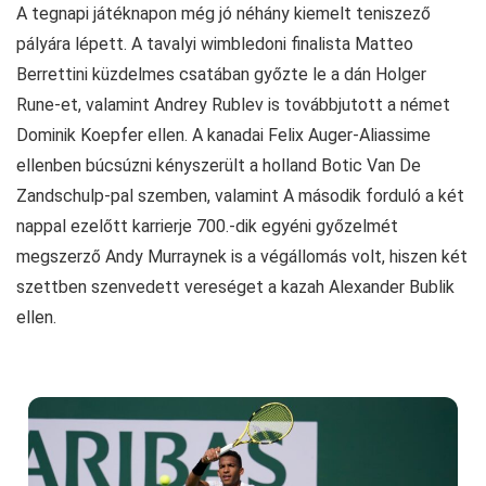
A tegnapi játéknapon még jó néhány kiemelt teniszező
pályára lépett. A tavalyi wimbledoni finalista Matteo
Berrettini küzdelmes csatában győzte le a dán Holger
Rune-et, valamint Andrey Rublev is továbbjutott a német
Dominik Koepfer ellen. A kanadai Felix Auger-Aliassime
ellenben búcsúzni kényszerült a holland Botic Van De
Zandschulp-pal szemben, valamint A második forduló a két
nappal ezelőtt karrierje 700.-dik egyéni győzelmét
megszerző Andy Murraynek is a végállomás volt, hiszen két
szettben szenvedett vereséget a kazah Alexander Bublik
ellen.