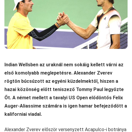
Indian Wellsben az uraknál nem sokáig kellett várni az
első komolyabb meglepetésre. Alexander Zverev
rögtön búcsúzott az egyéni küzdelmektől, hiszen a
hazai közönség előtt teniszező Tommy Paul legyőzte
Őt. A német mellett a tavalyi US Open elődöntős Felix
Auger-Aliassime számára is igen hamar befejeződött a
kaliforniai viadal.
Alexander Zverev először versenyzett Acapulco-i botránya