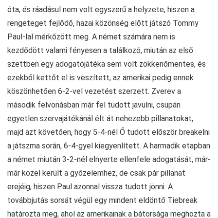
óta, és ráadásul nem volt egyszerű a helyzete, hiszen a
rengeteget fejlődő, hazai közönség előtt játszó Tommy
Paul-lal mérkőzött meg. A német számára nem is
kezdődött valami fényesen a találkozó, miután az első
szettben egy adogatójátéka sem volt zökkenőmentes, és
ezekből kettőt el is veszített, az amerikai pedig ennek
köszönhetően 6-2-vel vezetést szerzett. Zverev a
második felvonásban már fel tudott javulni, csupán
egyetlen szervajátékánál élt át nehezebb pillanatokat,
majd azt követően, hogy 5-4-nél Ő tudott először breakelni
a játszma során, 6-4-gyel kiegyenlített. A harmadik etapban
a német miután 3-2-nél elnyerte ellenfele adogatását, már-
már közel került a győzelemhez, de csak pár pillanat
erejéig, hiszen Paul azonnal vissza tudott jönni. A
továbbjutás sorsát végül egy mindent eldöntő Tiebreak
határozta meg, ahol az amerikainak a bátorsága meghozta a