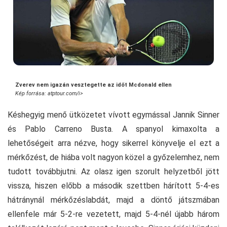
Zverev nem igazán vesztegette az időt Mcdonald ellen
Kép forrása: atptour.com/i>
Késhegyig menő ütközetet vívott egymással Jannik Sinner
és Pablo Carreno Busta. A spanyol kimaxolta a
lehetőségeit arra nézve, hogy sikerrel könyvelje el ezt a
mérkőzést, de hiába volt nagyon közel a győzelemhez, nem
tudott továbbjutni. Az olasz igen szorult helyzetből jött
vissza, hiszen előbb a második szettben hárított 5-4-es
hátránynál mérkőzéslabdát, majd a döntő játszmában
ellenfele már 5-2-re vezetett, majd 5-4-nél újabb három