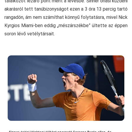
találkozót lezáró pont ment a levesbe. Sinner óriási küzdeni
akarásról tett tanúbizonyságot ezen a 3 óra 13 percig tartó
rangadón, ám nem számíthat könnyű folytatásra, mivel Nick
Kyrgios Miami-ben eddig „mészárszékbe” ültette az éppen
soron lévő vetélytársait.