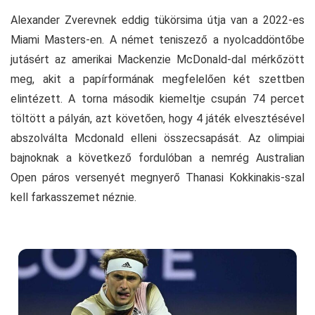
Alexander Zverevnek eddig tükörsima útja van a 2022-es
Miami Masters-en. A német teniszező a nyolcaddöntőbe
jutásért az amerikai Mackenzie McDonald-dal mérkőzött
meg, akit a papírformának megfelelően két szettben
elintézett. A torna második kiemeltje csupán 74 percet
töltött a pályán, azt követően, hogy 4 játék elvesztésével
abszolválta Mcdonald elleni összecsapását. Az olimpiai
bajnoknak a következő fordulóban a nemrég Australian
Open páros versenyét megnyerő Thanasi Kokkinakis-szal
kell farkasszemet néznie.