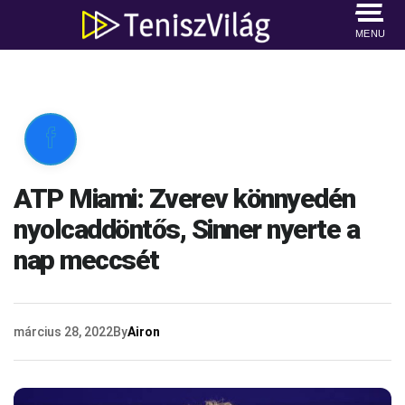
MENU

ATP Miami: Zverev könnyedén
nyolcaddöntős, Sinner nyerte a
nap meccsét
március 28, 2022
By
Airon