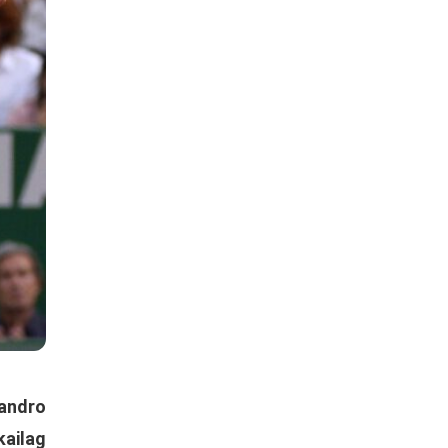
andro
kailag