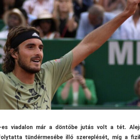
es viadalon már a döntőbe jutás volt a tét. Alej
olytatta tündérmesébe illő szereplését, míg a fizi