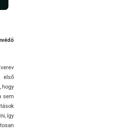
ímvédő
Zverev
 első
, hogy
an sem
ltások
i, így
ztosan