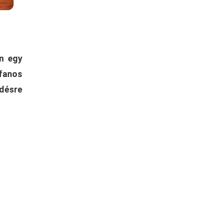
on egy
efanos
désre