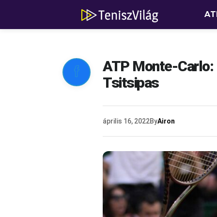
AT
ATP Monte-Carlo: 

Tsitsipas
április 16, 2022
By
Airon