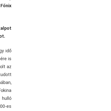
 Főnix
kalpot
ot.
gy idő
ére is
olt az
tudott
mában,
Fokina
 hulló
000-es