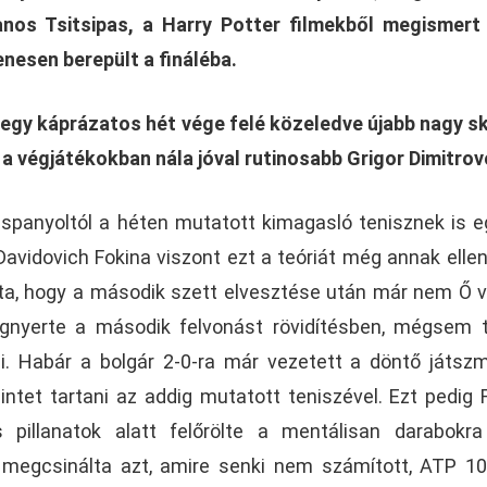
nos Tsitsipas, a Harry Potter filmekből megismert
nesen berepült a fináléba.
 egy káprázatos hét vége felé közeledve újabb nagy s
 a végjátékokban nála jóval rutinosabb Grigor Dimitrov
 spanyoltól a héten mutatott kimagasló tenisznek is e
Davidovich Fokina viszont ezt a teóriát még annak ellen
ta, hogy a második szett elvesztése után már nem Ő v
gnyerte a második felvonást rövidítésben, mégsem 
i. Habár a bolgár 2-0-ra már vezetett a döntő játsz
ntet tartani az addig mutatott teniszével. Ezt pedig 
s pillanatok alatt felőrölte a mentálisan darabokra
t megcsinálta azt, amire senki nem számított, ATP 1