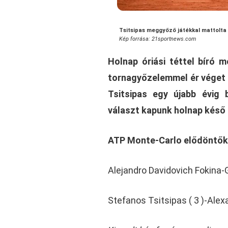
Tsitsipas meggyőző játékkal mattolta
Kép forrása: 21sportnews.com
Holnap óriási téttel bíró
tornagyőzelemmel ér véget 
Tsitsipas egy újabb évig 
választ kapunk holnap késő 
ATP Monte-Carlo elődöntők
Alejandro Davidovich Fokina-Gr
Stefanos Tsitsipas ( 3 )-Alexa