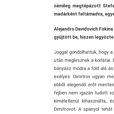
némileg megtépázott Stefa
madárként feltámadva, egye
Alejandro Davidovich Fokina
gyűjtött be, hiszen legyőzte
Joggal gondolhattuk, hogy a
után meglesznek a korlátai. 
bányász módra a föld alá ás
esélyes. Dimitrov ugyan me
ebből elegendő erőt meríten
fejben nem igazán tudott szi
kíméletlenül kihasználta, é
Dimitrovot. A spanyol tehá