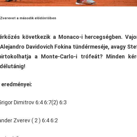
 Zverevet a második elődöntőben
 mérkőzés következik a Monaco-i hercegségben. Vaj
Alejandro Davidovich Fokina tündérmeséje, avagy St
birtokolhatja a Monte-Carlo-i trófeát? Minden kér
délutánig!
 eredményei:
igor Dimitrov 6:4 6:7(2) 6:3
nder Zverev ( 2 ) 6:4 6:2