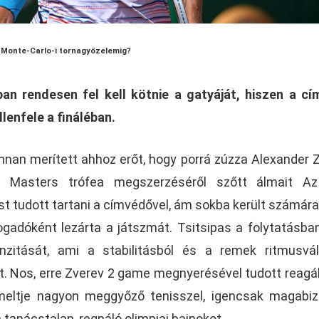
a Monte-Carlo-i tornagyőzelemig?
an rendesen fel kell kötnie a gatyáját, hiszen a c
lenfele a fináléban.
nnan merített ahhoz erőt, hogy porrá zúzza Alexander 
ás Masters trófea megszerzéséről szőtt álmait Az
 tudott tartani a címvédővel, ám sokba került számára
ogadóként lezárta a játszmát. Tsitsipas a folytatásb
nzitását, ami a stabilitásból és a remek ritmusvá
t. Nos, erre Zverev 2 game megnyerésével tudott reagáln
meltje nagyon meggyőző tenisszel, igencsak magabi
 tanácstalan, regnáló olimpiai bajnokot.