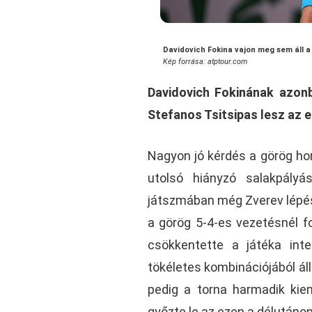
Davidovich Fokina vajon meg sem áll 
Kép forrása: atptour.com
Davidovich Fokinának azonb
Stefanos Tsitsipas lesz az el
Nagyon jó kérdés a görög ho
utolsó hiányzó salakpály
játszmában még Zverev lépést
a görög 5-4-es vezetésnél f
csökkentette a játéka inte
tökéletes kombinációjából áll
pedig a torna harmadik kie
győzte le az ezen a délutánon