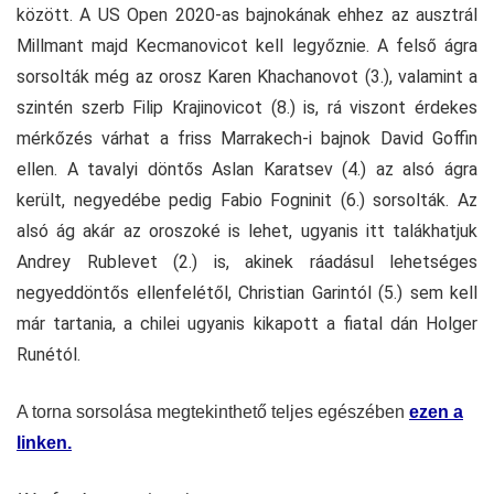
között. A US Open 2020-as bajnokának ehhez az ausztrál
Millmant majd Kecmanovicot kell legyőznie. A felső ágra
sorsolták még az orosz Karen Khachanovot (3.), valamint a
szintén szerb Filip Krajinovicot (8.) is, rá viszont érdekes
mérkőzés várhat a friss Marrakech-i bajnok David Goffin
ellen. A tavalyi döntős Aslan Karatsev (4.) az alsó ágra
került, negyedébe pedig Fabio Fogninit (6.) sorsolták. Az
alsó ág akár az oroszoké is lehet, ugyanis itt talákhatjuk
Andrey Rublevet (2.) is, akinek ráadásul lehetséges
negyeddöntős ellenfelétől, Christian Garintól (5.) sem kell
már tartania, a chilei ugyanis kikapott a fiatal dán Holger
Runétól.
A torna sorsolása megtekinthető teljes egészében
ezen a
linken.