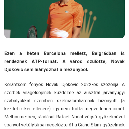
Ezen a héten Barcelona mellett, Belgrádban is
rendeznek ATP-tornát. A város szülötte, Novak
Djokovic sem hiányozhat a mezőnyből.
Korántsem fényes Novak Djokovic 2022-es szezonja. A
szerbek világelsőjének küzdelme az ausztrál járványügyi
szabályokkal szemben szélmalomharcnak bizonyult (a
kezdeti siker ellenére), így nem tudta megvédeni a címét
Melbourne-ben, ráadásul Rafael Nadal végső győzelmével
spanyol vetélytársa megelőzte őt a Grand Slam-győzelmek