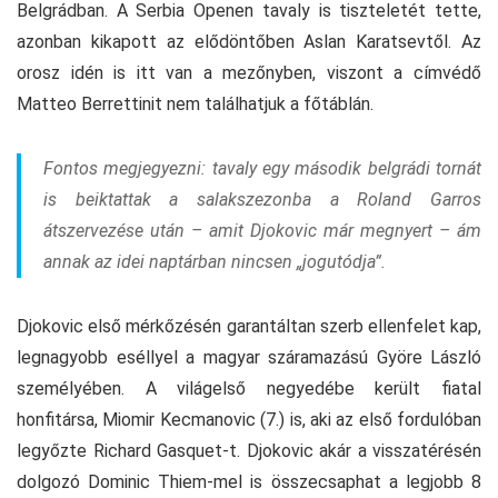
Belgrádban. A Serbia Openen tavaly is tiszteletét tette,
azonban kikapott az elődöntőben Aslan Karatsevtől. Az
orosz idén is itt van a mezőnyben, viszont a címvédő
Matteo Berrettinit nem találhatjuk a főtáblán.
Fontos megjegyezni: tavaly egy második belgrádi tornát
is beiktattak a salakszezonba a Roland Garros
átszervezése után – amit Djokovic már megnyert – ám
annak az idei naptárban nincsen „jogutódja”.
Djokovic első mérkőzésén garantáltan szerb ellenfelet kap,
legnagyobb eséllyel a magyar száramazású Györe László
személyében. A világelső negyedébe került fiatal
honfitársa, Miomir Kecmanovic (7.) is, aki az első fordulóban
legyőzte Richard Gasquet-t. Djokovic akár a visszatérésén
dolgozó Dominic Thiem-mel is összecsaphat a legjobb 8