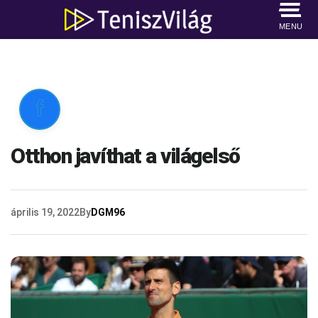
MENU

Otthon javíthat a világelső
április 19, 2022
By
DGM96