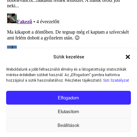
Sütik kezelése
Weboldalunk a jobb felhasználói élmény és a látogatottsági statisztikák
mérése érdekében sütiket használ. Az „Elfogadom” gombra kattintva
hozzájárul a sütik használatához. Részletes tájékoztató:
Süti Szabályzat
Elfogadom
Elutasítom
Beállítások
Minden jog fenntartva © 2013-2026
Teniszvilag.com
|
Impresszum
|
Adatvédelmi Tájékoztató
|
Süti Szabályzat