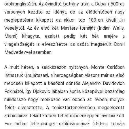
örökranglistáján. Az évindító botrány után a Dubai-i 500-as
versenyen kezdte az idényt, de az elődöntőben nagy
meglepetésre kikapott az akkor top 100-on kívüli Jiri
Veselytől. Az év első két Masters-tornáját (Indian Wells,
Miami) kihagyta, ezalatt pedig két hét erejére a
világelsőségét is elveszítette az azóta megsérült Daniil
Medvedevvel szemben.
A múlt héten, a salakszezon nyitányán, Monte Carlóban
láthattuk újra játszani, a hercegségben viszont már az első
meccsén kikapott a későbbi döntős Alejandro Davidovich
Fokinától, így Djokovic lábaiban április közepével bezárólag
mindössze négy mérkőzés van ebben az évben, melyek
felét elvesztette. A tenisztörténelemben megcélozott
ambícióinak tekintetében tehát mindenképpen javulnia kell.
Erre adhat lehetőséget szülővárosának 250-es tornája