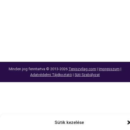
Minden jog fenntartva © 2013-2026
Teniszvilag.com
|
Impresszum
|
Adatvédelmi Tájékoztató
|
Süti Szabályzat
Sütik kezelése