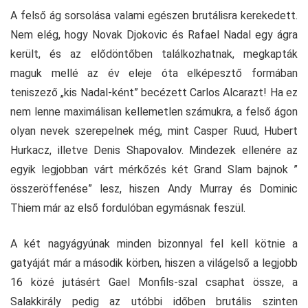
A felső ág sorsolása valami egészen brutálisra kerekedett.
Nem elég, hogy Novak Djokovic és Rafael Nadal egy ágra
került, és az elődöntőben találkozhatnak, megkapták
maguk mellé az év eleje óta elképesztő formában
teniszező „kis Nadal-ként” becézett Carlos Alcarazt! Ha ez
nem lenne maximálisan kellemetlen számukra, a felső ágon
olyan nevek szerepelnek még, mint Casper Ruud, Hubert
Hurkacz, illetve Denis Shapovalov. Mindezek ellenére az
egyik legjobban várt mérkőzés két Grand Slam bajnok ”
összeröffenése” lesz, hiszen Andy Murray és Dominic
Thiem már az első fordulóban egymásnak feszül.
A két nagyágyúnak minden bizonnyal fel kell kötnie a
gatyáját már a második körben, hiszen a világelső a legjobb
16 közé jutásért Gael Monfils-szal csaphat össze, a
Salakkirály pedig az utóbbi időben brutális szinten