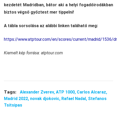
kezdetét Madridban, bátor aki a helyi fogadóirodákban
biztos végső győztest mer tippelni!
A tábla sorsolása az alábbi linken taláható meg:
https://www.atptour.com/en/scores/current/madrid/1536/d
Kiemelt kép forrása: atptour.com
Tags:
Alexander Zverev,
ATP 1000,
Carlos Alcaraz,
Madrid 2022,
novak djokovic,
Rafael Nadal,
Stefanos
Tsitsipas