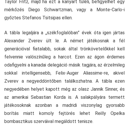
Taylor Fritz, majd ha ezt a kanyart túléli, befigyelhet egy
mérkőzés Diego Schwartzman, vagy a Monte-Carlo-i
győztes Stefanos Tsitsipas ellen.
A tábla legaljára a „székfoglalóban” évek óta igen jártas
Alexander Zverev ült le. A német játékosnak a fél
generációval fiatalabb, sokak által trónkövetelőkkel kell
felvennie valószínűleg a harcot. Ezen az ágon érdemes
odafigyelni a kanadai delegáció másik tagjára, az érzelmileg
sokkal intelligensebb, Felix-Auger Aliassime-re, akivel
Zverev a negyeddöntőben találkozhatna. A tábla ezen
negyedében helyet kapott még az olasz Jannik Sinner, és
az amerikai Sebastian Korda is. A salakpályára termett
játékosoknak azonban a madridi viszonylag gyorsabb
borítás miatt komoly fejtörés lehet Reilly Opelka
bombasztikus szerváival megáldott tenisze.