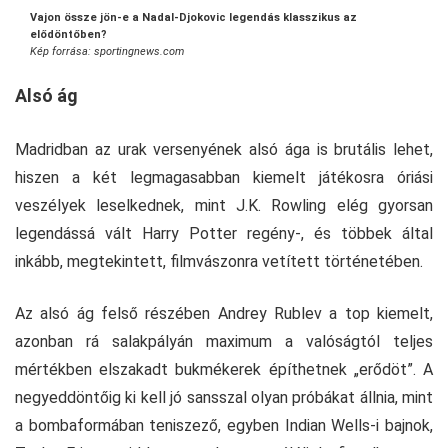
Vajon össze jön-e a Nadal-Djokovic legendás klasszikus az
elődöntőben?
Kép forrása: sportingnews.com
Alsó ág
Madridban az urak versenyének alsó ága is brutális lehet,
hiszen a két legmagasabban kiemelt játékosra óriási
veszélyek leselkednek, mint J.K. Rowling elég gyorsan
legendássá vált Harry Potter regény-, és többek által
inkább, megtekintett, filmvászonra vetített történetében.
Az alsó ág felső részében Andrey Rublev a top kiemelt,
azonban rá salakpályán maximum a valóságtól teljes
mértékben elszakadt bukmékerek építhetnek „erődöt”. A
negyeddöntőig ki kell jó sansszal olyan próbákat állnia, mint
a bombaformában teniszező, egyben Indian Wells-i bajnok,