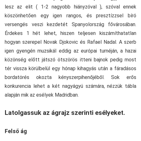
lesz az elit ( 1-2 nagyobb hiányzóval ), szóval ennek
köszönhetően egy igen rangos, és presztízzsel bíró
versengés veszi kezdetét Spanyolország fővárosában.
Érdekes 1 hét lehet, hiszen teljesen kiszámíthatatlan
hogyan szerepel Novak Djokovic és Rafael Nadal. A szerb
igen gyengén muzsikál eddig az európai turnéján, a hazai
közönség előtt játszó ötszörös itteni bajnok pedig most
tér vissza körülbelül egy hónap kihagyás után a fáradásos
bordatörés okozta kényszerpihenőjéből. Sok erős
konkurencia lehet a két nagyágyú számára, nézzük tábla
alapján mik az esélyek Madridban.
Latolgassuk az ágrajz szerinti esélyeket.
Felső ág