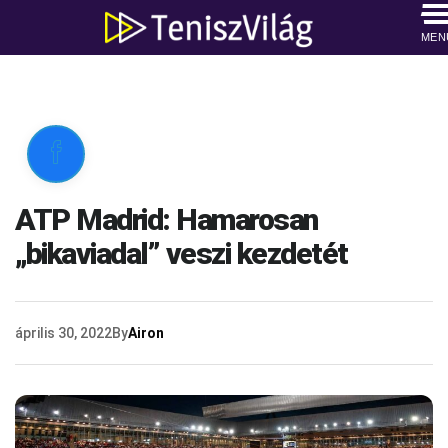
MEN

ATP Madrid: Hamarosan
„bikaviadal” veszi kezdetét
április 30, 2022
By
Airon