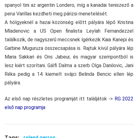
spanyol tini az argentin Londero, míg a kanadai teniszező a
perui Varillas kezdheti meg párizsi menetelését.
A hölgyeknél a hazai közönség előtt pályára lépő Kristina
Mladenovic a US Open finalista Leylah Fernandezzel
találkozik, de nagyszerű meccsnek ígérkezik Kaia Kanepi és
Garbine Muguruza összecsapása is. Rajtuk kívül pályára lép
Maria Sakkari és Ons Jabeur, és magyar szempontból is
lesz kiért szorítani. Gálfi Dalma a szerb Olga Danilovic, Jani
Réka pedig a 14. kiemelt svájci Belinda Bencic ellen lép
pályára.
Az első nap részletes programját itt találjátok ->
RG 2022
első nap programja
Tags:
roland garros