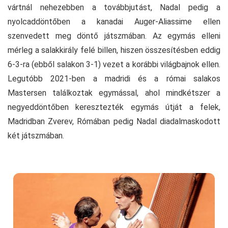
vártnál nehezebben a továbbjutást, Nadal pedig a
nyolcaddöntőben a kanadai Auger-Aliassime ellen
szenvedett meg döntő játszmában. Az egymás elleni
mérleg a salakkirály felé billen, hiszen összesítésben eddig
6-3-ra (ebből salakon 3-1) vezet a korábbi világbajnok ellen.
Legutóbb 2021-ben a madridi és a római salakos
Mastersen találkoztak egymással, ahol mindkétszer a
negyeddöntőben keresztezték egymás útját a felek,
Madridban Zverev, Rómában pedig Nadal diadalmaskodott
két játszmában.