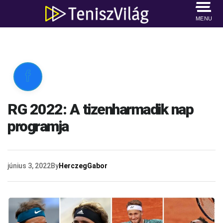
MENU

RG 2022: A tizenharmadik nap
programja
június 3, 2022
By
HerczegGabor