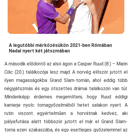
A legutóbbi mérkőzésükön 2021-ben Rómában
Nadal nyert két játszmában
A második elődöntő az alsó ágon a Casper Ruud (8.) – Marin
Cilic (20.) találkozója lesz majd. A norvég először jutott el
ilyen magasságokba Grand Slam-tornán, ahol eddig több
négyjátszmás és egy ötszettes drámai találkozón van túl.
Mindenképp érdemes megemlíteni, hogy Ruud eddigi
karrierje nyolc tornagyőzelméből hetet salakon nyert. A
rutin viszont egyértelműen a horvátnak kedvez, aki
pályafutása alatt többször jutott el már el Grand Slam-
torna ezen szakaszába, és egy esetleges győzelemmel az