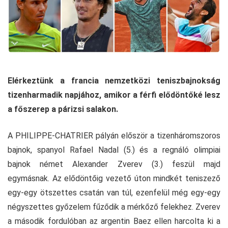
Elérkeztünk a francia nemzetközi teniszbajnokság
tizenharmadik napjához, amikor a férfi elődöntőké lesz
a főszerep a párizsi salakon.
A PHILIPPE-CHATRIER pályán először a tizenháromszoros
bajnok, spanyol Rafael Nadal (5.) és a regnáló olimpiai
bajnok német Alexander Zverev (3.) feszül majd
egymásnak. Az elődöntőig vezető úton mindkét teniszező
egy-egy ötszettes csatán van túl, ezenfelül még egy-egy
négyszettes győzelem fűződik a mérkőző felekhez. Zverev
a második fordulóban az argentin Baez ellen harcolta ki a