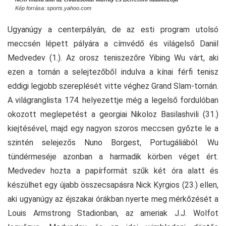
Kép forrása: sports.yahoo.com
Ugyanúgy a centerpályán, de az esti program utolsó
meccsén lépett pályára a címvédő és világelső Daniil
Medvedev (1.). Az orosz teniszezőre Yibing Wu várt, aki
ezen a tornán a selejtezőből indulva a kínai férfi tenisz
eddigi legjobb szereplését vitte véghez Grand Slam-tornán.
A világranglista 174. helyezettje még a legelső fordulóban
okozott meglepetést a georgiai Nikoloz Basilashvili (31.)
kiejtésével, majd egy nagyon szoros meccsen győzte le a
szintén selejezős Nuno Borgest, Portugáliából. Wu
tündérmeséje azonban a harmadik körben véget ért.
Medvedev hozta a papírformát szűk két óra alatt és
készülhet egy újabb összecsapásra Nick Kyrgios (23.) ellen,
aki ugyanúgy az éjszakai órákban nyerte meg mérkőzését a
Louis Armstrong Stadionban, az ameriak J.J. Wolfot