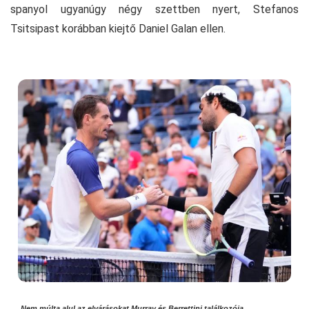
spanyol ugyanúgy négy szettben nyert, Stefanos
Tsitsipast korábban kiejtő Daniel Galan ellen.
Nem múlta alul az elvárásokat Murray és Berrettini találkozója