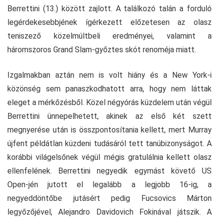
Berrettini (13.) között zajlott. A találkozó talán a forduló
legérdekesebbjének ígérkezett előzetesen az olasz
teniszező közelmúltbeli eredményei, valamint a
háromszoros Grand Slam-győztes skót renoméja miatt.
Izgalmakban aztán nem is volt hiány és a New York-i
közönség sem panaszkodhatott arra, hogy nem láttak
eleget a mérkőzésből. Közel négyórás küzdelem után végül
Berrettini ünnepelhetett, akinek az első két szett
megnyerése után is összpontosítania kellett, mert Murray
újfent példátlan küzdeni tudásáról tett tanúbizonyságot. A
korábbi világelsőnek végül mégis gratulálnia kellett olasz
ellenfelének. Berrettini negyedik egymást követő US
Open-jén jutott el legalább a legjobb 16-ig, a
negyeddöntőbe jutásért pedig Fucsovics Márton
legyőzőjével, Alejandro Davidovich Fokinával játszik. A