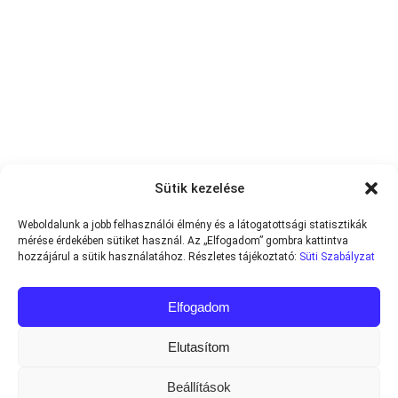
Sütik kezelése
Weboldalunk a jobb felhasználói élmény és a látogatottsági statisztikák
mérése érdekében sütiket használ. Az „Elfogadom” gombra kattintva
hozzájárul a sütik használatához. Részletes tájékoztató:
Süti Szabályzat
Elfogadom
Elutasítom
Beállítások
Minden jog fenntartva © 2013-2026
Teniszvilag.com
|
Impresszum
|