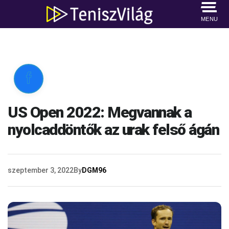
MENU

US Open 2022: Megvannak a
nyolcaddöntők az urak felső ágán
szeptember 3, 2022
By
DGM96