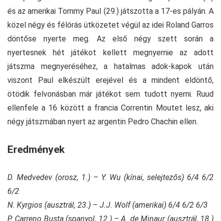
és az amerikai Tommy Paul (29.) játszotta a 17-es pályán. A
közel négy és félórás ütközetet végül az idei Roland Garros
döntőse nyerte meg. Az első négy szett során a
nyertesnek hét játékot kellett megnyernie az adott
játszma megnyeréséhez, a hatalmas adok-kapok után
viszont Paul elkészült erejével és a mindent eldöntő,
ötödik felvonásban már játékot sem tudott nyerni. Ruud
ellenfele a 16 között a francia Correntin Moutet lesz, aki
négy játszmában nyert az argentin Pedro Chachin ellen.
Eredmények
D. Medvedev (orosz, 1.) – Y. Wu (kínai, selejtezős) 6/4 6/2
6/2
N. Kyrgios (ausztrál, 23.) – J.J. Wolf (amerikai) 6/4 6/2 6/3
P. Carreno Busta (spanyol, 12.) – A. de Minaur (ausztrál, 18.)