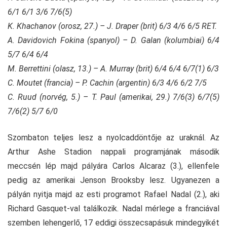
6/1 6/1 3/6 7/6(5)
K. Khachanov (orosz, 27.) – J. Draper (brit) 6/3 4/6 6/5 RET.
A. Davidovich Fokina (spanyol) – D. Galan (kolumbiai) 6/4
5/7 6/4 6/4
M. Berrettini (olasz, 13.) – A. Murray (brit) 6/4 6/4 6/7(1) 6/3
C. Moutet (francia) – P. Cachin (argentin) 6/3 4/6 6/2 7/5
C. Ruud (norvég, 5.) – T. Paul (amerikai, 29.) 7/6(3) 6/7(5)
7/6(2) 5/7 6/0
Szombaton teljes lesz a nyolcaddöntője az uraknál. Az
Arthur Ashe Stadion nappali programjának második
meccsén lép majd pályára Carlos Alcaraz (3.), ellenfele
pedig az amerikai Jenson Brooksby lesz. Ugyanezen a
pályán nyitja majd az esti programot Rafael Nadal (2.), aki
Richard Gasquet-val találkozik. Nadal mérlege a franciával
szemben lehengerlő, 17 eddigi összecsapásuk mindegyikét