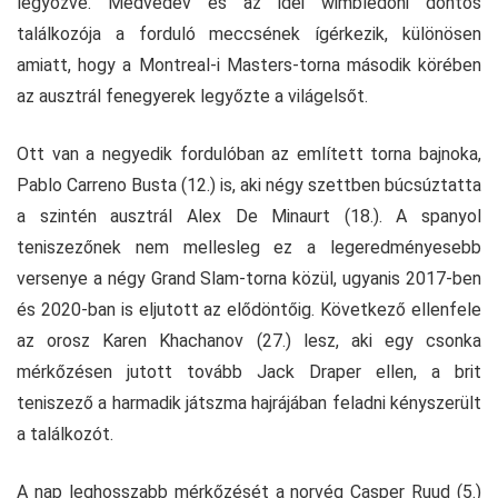
legyőzve. Medvedev és az idei wimbledoni döntős
találkozója a forduló meccsének ígérkezik, különösen
amiatt, hogy a Montreal-i Masters-torna második körében
az ausztrál fenegyerek legyőzte a világelsőt.
Ott van a negyedik fordulóban az említett torna bajnoka,
Pablo Carreno Busta (12.) is, aki négy szettben búcsúztatta
a szintén ausztrál Alex De Minaurt (18.). A spanyol
teniszezőnek nem mellesleg ez a legeredményesebb
versenye a négy Grand Slam-torna közül, ugyanis 2017-ben
és 2020-ban is eljutott az elődöntőig. Következő ellenfele
az orosz Karen Khachanov (27.) lesz, aki egy csonka
mérkőzésen jutott tovább Jack Draper ellen, a brit
teniszező a harmadik játszma hajrájában feladni kényszerült
a találkozót.
A nap leghosszabb mérkőzését a norvég Casper Ruud (5.)