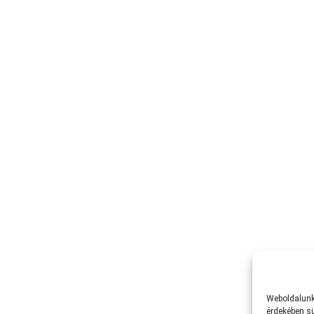
Weboldalunk 
érdekében sü