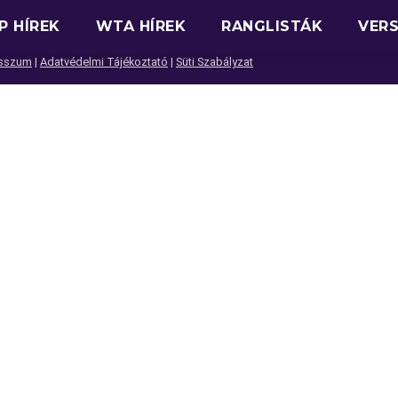
P HÍREK
WTA HÍREK
RANGLISTÁK
VER
sszum
|
Adatvédelmi Tájékoztató
|
Süti Szabályzat