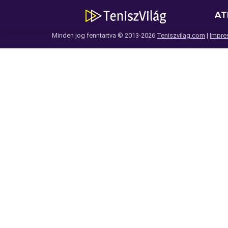
AT
Minden jog fenntartva © 2013-2026
Teniszvilag.com
|
Impre